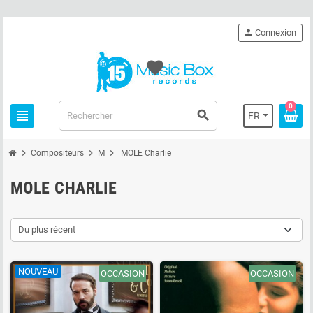
person
Connexion
favorite
0
view_headline
search
FR
chevron_right
chevron_right
chevron_right
Compositeurs
M
MOLE Charlie
MOLE CHARLIE
Du plus récent
NOUVEAU
OCCASION
OCCASION