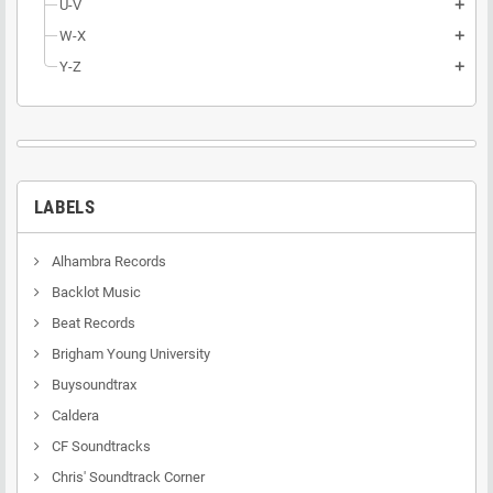
U-V
add
W-X
add
Y-Z
add
LABELS
Alhambra Records
Backlot Music
Beat Records
Brigham Young University
Buysoundtrax
Caldera
CF Soundtracks
Chris' Soundtrack Corner