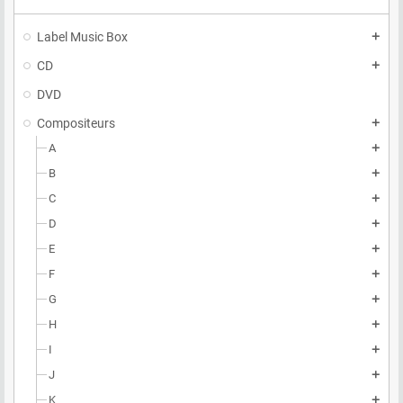
Label Music Box
add
CD
add
DVD
Compositeurs
add
A
add
B
add
C
add
D
add
E
add
F
add
G
add
H
add
I
add
J
add
K
add