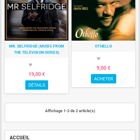
MR. SELFRIDGE (MUSIC FROM
OTHELLO
THE TELEVISION SERIES)
favorite
favorite
9,00 €
19,00 €
ACHETER
DÉTAILS
Affichage 1-2 de 2 article(s)
ACCUEIL