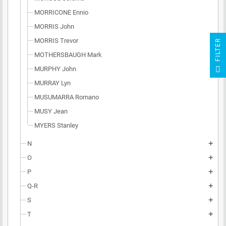
MORRICONE Ennio
MORRIS John
MORRIS Trevor
R
MOTHERSBAUGH Mark
F
I
L
T
E
MURPHY John
MURRAY Lyn
MUSUMARRA Romano
MUSY Jean
MYERS Stanley
N
add
O
add
P
add
Q-R
add
S
add
T
add