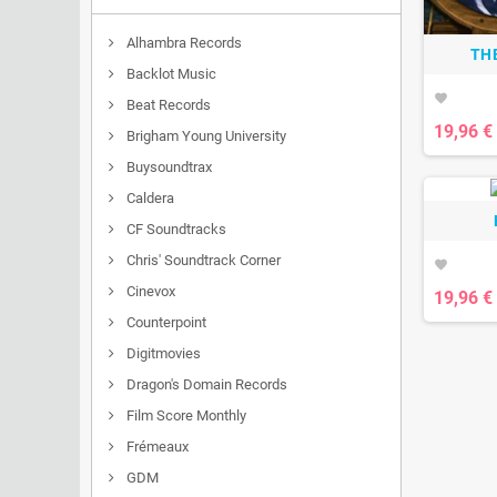
Alhambra Records
TH
Backlot Music
favorite
Beat Records
19,96 €
Brigham Young University
Buysoundtrax
Caldera
CF Soundtracks
Chris' Soundtrack Corner
favorite
Cinevox
19,96 €
Counterpoint
Digitmovies
Dragon's Domain Records
Film Score Monthly
Frémeaux
GDM