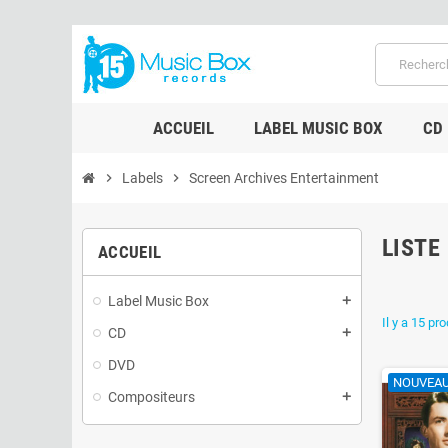
ACCUEIL
LABEL MUSIC BOX
CD
chevron_right
Labels
chevron_right
Screen Archives Entertainment
LISTE
ACCUEIL
Label Music Box
add
Il y a 15 pro
CD
add
DVD
NOUVEA
Compositeurs
add