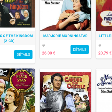
S OF THE KINGDOM
MARJORIE MORNINGSTAR
LITTLE
(2-CD)
favorite
favorite
DÉTAILS
26,00 €
20,79 €
DÉTAILS