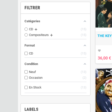
FILTRER
Catégories
CD
15
Compositeurs
15
THE KEY
Format
favorite
CD
15
36,00 €
Condition
Neuf
13
Occasion
2
En Stock
13
LABELS