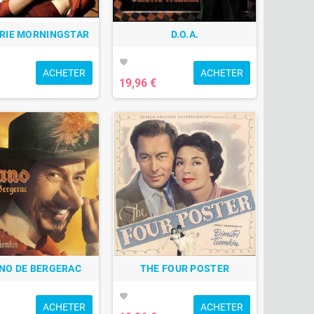
RIE MORNINGSTAR
D.O.A.
favorite
ACHETER
ACHETER
19,96 €
NO DE BERGERAC
THE FOUR POSTER
favorite
ACHETER
ACHETER