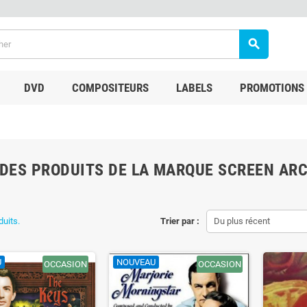
search
DVD
COMPOSITEURS
LABELS
PROMOTIONS
 DES PRODUITS DE LA MARQUE SCREEN AR
duits.
Trier par :
Du plus récent
U
NOUVEAU
OCCASION
OCCASION