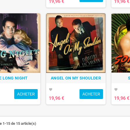
19,96 €
19,96 €
E LONG NIGHT
ANGEL ON MY SHOULDER
favorite
favorite
ACHETER
ACHETER
19,96 €
19,96 €
e 1-15 de 15 article(s)