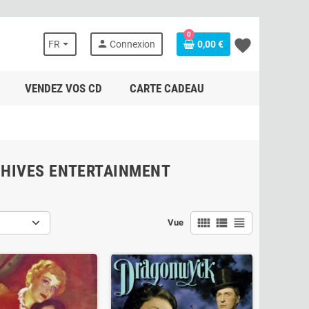
0
favorite
person
FR
Connexion
0,00 €
VENDEZ VOS CD
CARTE CADEAU
CHIVES ENTERTAINMENT
view_comfy
view_list
view_headline
Vue