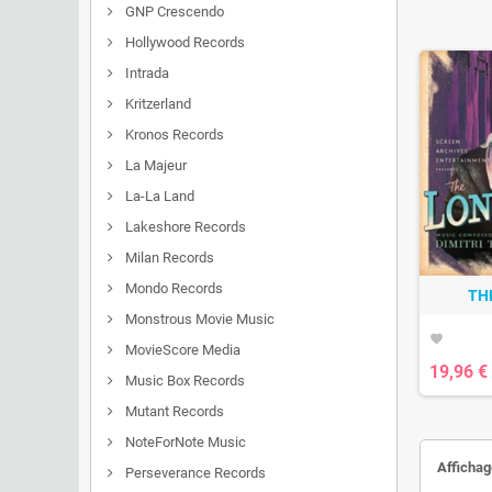
GNP Crescendo
Hollywood Records
Intrada
Kritzerland
Kronos Records
La Majeur
La-La Land
Lakeshore Records
Milan Records
Mondo Records
TH
Monstrous Movie Music
favorite
MovieScore Media
19,96 €
Music Box Records
Mutant Records
NoteForNote Music
Affichag
Perseverance Records