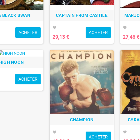
E BLACK SWAN
CAPTAIN FROM CASTILE
MARJO
favorite
favorite
ACHETER
ACHETER
29,13 €
27,46 €
HIGH NOON
ACHETER
CHAMPION
CYRA
favorite
favorite
ACHETER