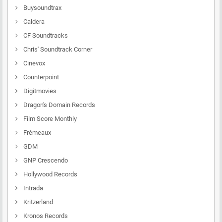
Buysoundtrax
Caldera
CF Soundtracks
Chris' Soundtrack Corner
Cinevox
Counterpoint
Digitmovies
Dragon's Domain Records
Film Score Monthly
Frémeaux
GDM
GNP Crescendo
Hollywood Records
Intrada
Kritzerland
Kronos Records