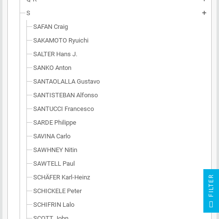
S
add
SAFAN Craig
SAKAMOTO Ryuichi
SALTER Hans J.
SANKO Anton
SANTAOLALLA Gustavo
SANTISTEBAN Alfonso
SANTUCCI Francesco
SARDE Philippe
SAVINA Carlo
SAWHNEY Nitin
SAWTELL Paul
SCHÄFER Karl-Heinz
R
SCHICKELE Peter
F
I
L
T
E
SCHIFRIN Lalo
SCOTT John