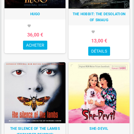
HUGO
THE HOBBIT: THE DESOLATION
OF SMAUG
favorite
favorite
36,00 €
13,00 €
ACHETER
DÉTAILS
THE SILENCE OF THE LAMBS
SHE-DEVIL