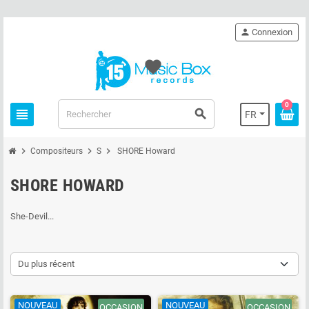
person
Connexion
favorite
0
view_headline
search
FR
chevron_right
chevron_right
chevron_right
Compositeurs
S
SHORE Howard
SHORE HOWARD
She-Devil...
Du plus récent
NOUVEAU
NOUVEAU
OCCASION
OCCASION