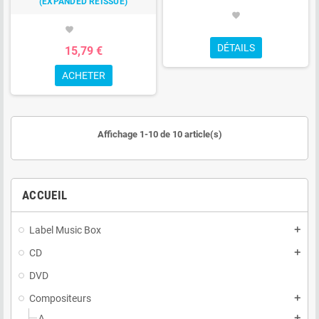
(EXPANDED REISSUE)
favorite
favorite
DÉTAILS
15,79 €
ACHETER
Affichage 1-10 de 10 article(s)
ACCUEIL
Label Music Box
add
CD
add
DVD
Compositeurs
add
A
add