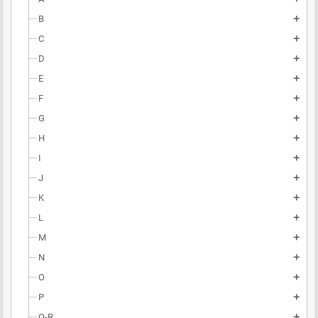
B
add
C
add
D
add
E
add
F
add
G
add
H
add
I
add
J
add
K
add
L
add
M
add
N
add
O
add
P
add
Q-R
add