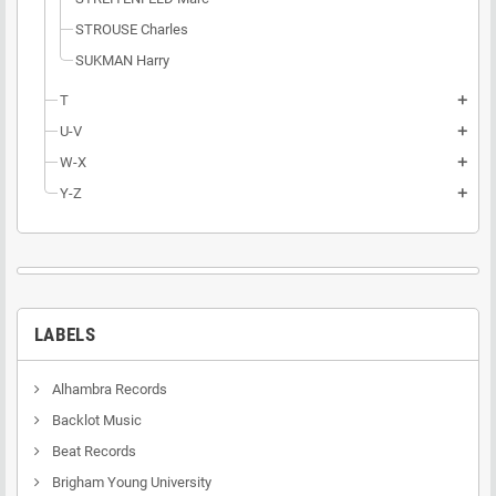
STROUSE Charles
SUKMAN Harry
T
add
U-V
add
W-X
add
Y-Z
add
LABELS
Alhambra Records
Backlot Music
Beat Records
Brigham Young University