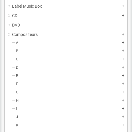
Label Music Box
add
CD
add
DVD
Compositeurs
add
A
add
B
add
C
add
D
add
E
add
F
add
G
add
H
add
I
add
J
add
K
add