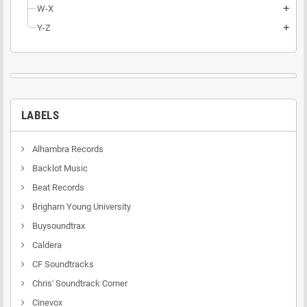
W-X
add
Y-Z
add
LABELS
Alhambra Records
Backlot Music
Beat Records
Brigham Young University
Buysoundtrax
Caldera
CF Soundtracks
Chris' Soundtrack Corner
Cinevox