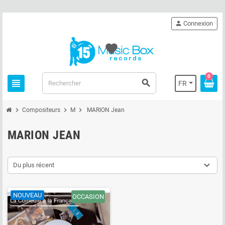
person
Connexion
favorite
0
view_headline
search
FR
chevron_right
chevron_right
chevron_right
Compositeurs
M
MARION Jean
MARION JEAN
Du plus récent
NOUVEAU
OCCASION