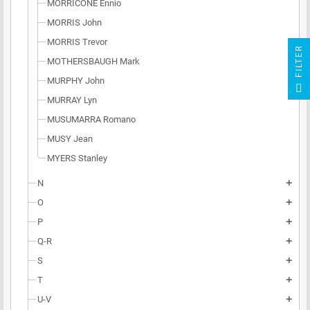
MORRICONE Ennio
MORRIS John
MORRIS Trevor
R
MOTHERSBAUGH Mark
MURPHY John
F
I
L
T
E
MURRAY Lyn
MUSUMARRA Romano
MUSY Jean
MYERS Stanley
N
add
O
add
P
add
Q-R
add
S
add
T
add
U-V
add