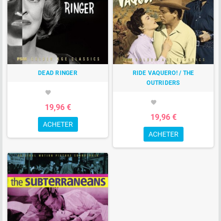
DEAD RINGER
RIDE VAQUERO! / THE
OUTRIDERS
favorite
favorite
19,96 €
19,96 €
ACHETER
ACHETER