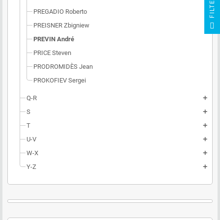
R
PREGADIO Roberto
F
I
L
T
E
PREISNER Zbigniew
PREVIN André
PRICE Steven
PRODROMIDÈS Jean
PROKOFIEV Sergei
Q-R
add
S
add
T
add
U-V
add
W-X
add
Y-Z
add