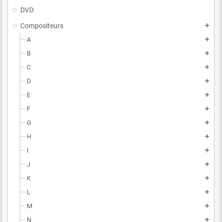
DVD
Compositeurs
add
A
add
B
add
C
add
D
add
E
add
F
add
G
add
H
add
I
add
J
add
K
add
L
add
M
add
N
add