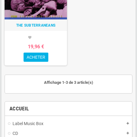
THE SUBTERRANEANS
favorite
19,96 €
ACHETER
Affichage 1-3 de 3 article(s)
ACCUEIL
Label Music Box
add
CD
add