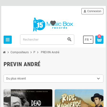
person
Connexion
favorite
0
view_headline
search
FR
chevron_right
chevron_right
chevron_right
Compositeurs
P
PREVIN André
PREVIN ANDRÉ
Du plus récent