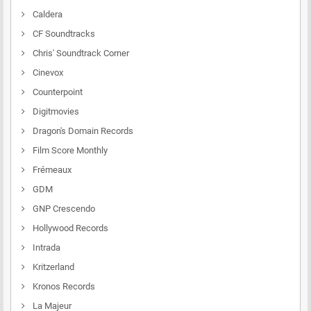
Caldera
CF Soundtracks
Chris' Soundtrack Corner
Cinevox
Counterpoint
Digitmovies
Dragon's Domain Records
Film Score Monthly
Frémeaux
GDM
GNP Crescendo
Hollywood Records
Intrada
Kritzerland
Kronos Records
La Majeur