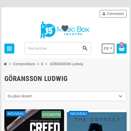
person
Connexion
favorite
0
view_headline
search
FR
chevron_right
chevron_right
chevron_right
Compositeurs
G
GÖRANSSON Ludwig
GÖRANSSON LUDWIG
Du plus récent
NOUVEAU
NOUVEAU
OCCASION