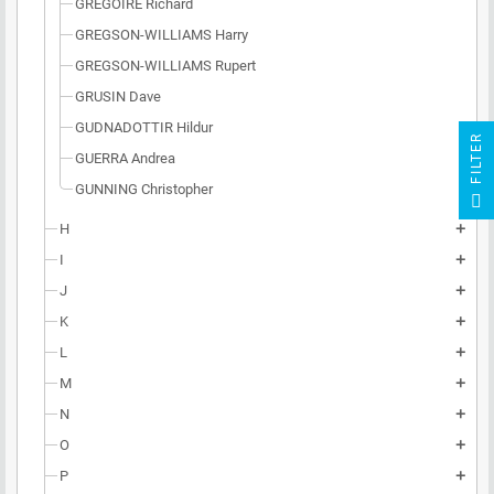
GRÉGOIRE Richard
GREGSON-WILLIAMS Harry
GREGSON-WILLIAMS Rupert
GRUSIN Dave
GUDNADOTTIR Hildur
R
GUERRA Andrea
GUNNING Christopher
F
I
L
T
E
H
add
I
add
J
add
K
add
L
add
M
add
N
add
O
add
P
add