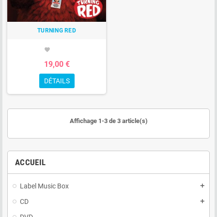
TURNING RED
favorite
19,00 €
DÉTAILS
Affichage 1-3 de 3 article(s)
ACCUEIL
Label Music Box
add
CD
add