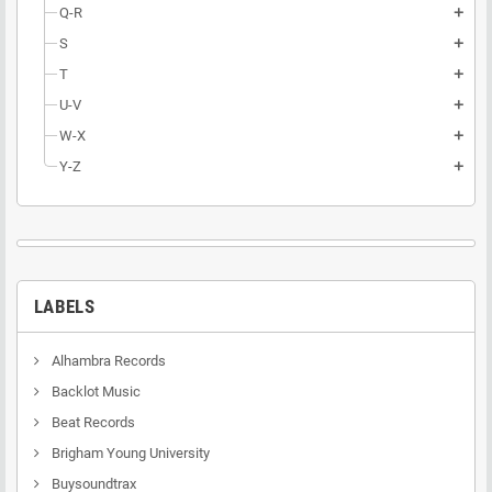
Q-R
add
S
add
T
add
U-V
add
W-X
add
Y-Z
add
LABELS
Alhambra Records
Backlot Music
Beat Records
Brigham Young University
Buysoundtrax