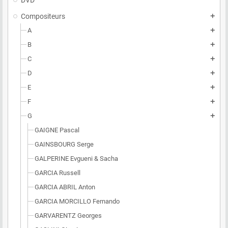
DVD
Compositeurs
add
A
add
B
add
C
add
D
add
E
add
F
add
G
add
GAIGNE Pascal
GAINSBOURG Serge
GALPERINE Evgueni & Sacha
GARCIA Russell
GARCIA ABRIL Anton
GARCIA MORCILLO Fernando
GARVARENTZ Georges