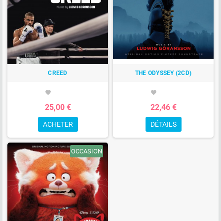
CREED
THE ODYSSEY (2CD)
favorite
favorite
25,00 €
22,46 €
ACHETER
DÉTAILS
OCCASION