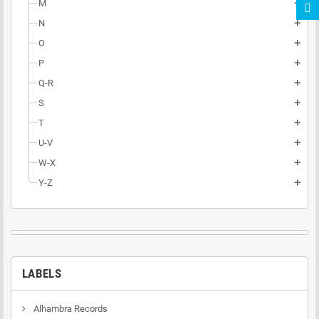
M
add
N
add
O
add
P
add
Q-R
add
S
add
T
add
U-V
add
W-X
add
Y-Z
add
LABELS
Alhambra Records