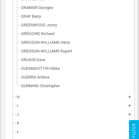
GRANIER Georges
GRAY Barry
GREENWOOD Jonny
GRÉGOIRE Richard
GREGSON-WILLIAMS Harry
GREGSON-WILLIAMS Rupert
GRUSIN Dave
GUDNADOTTIR Hildur
GUERRA Andrea
GUNNING Christopher
H
add
I
add
J
add
K
add
R
L
add
F
I
L
T
E