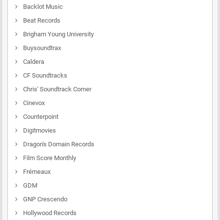
Backlot Music
Beat Records
Brigham Young University
Buysoundtrax
Caldera
CF Soundtracks
Chris' Soundtrack Corner
Cinevox
Counterpoint
Digitmovies
Dragon's Domain Records
Film Score Monthly
Frémeaux
GDM
GNP Crescendo
Hollywood Records