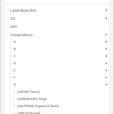
Label Music Box
add
CD
add
DVD
Compositeurs
add
A
add
B
add
C
add
D
add
E
add
F
add
G
add
GAIGNE Pascal
GAINSBOURG Serge
GALPERINE Evgueni & Sacha
GARCIA Russell