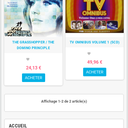
THE GRASSHOPPER / THE
TV OMNIBUS VOLUME 1 (5CD)
DOMINO PRINCIPLE
favorite
favorite
49,96 €
24,13 €
ACHETER
ACHETER
Affichage 1-2 de 2 article(s)
ACCUEIL