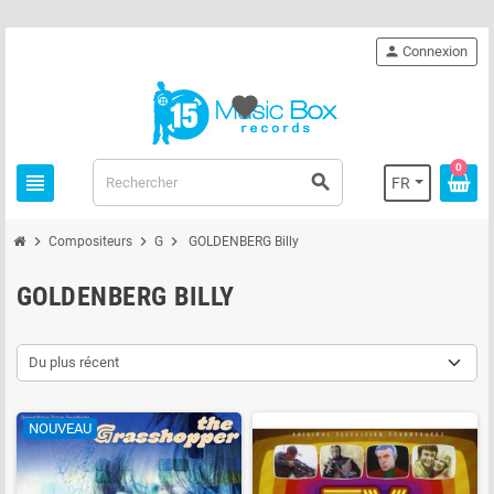
person
Connexion
favorite
0
view_headline
search
FR
chevron_right
chevron_right
chevron_right
Compositeurs
G
GOLDENBERG Billy
GOLDENBERG BILLY
Du plus récent
NOUVEAU