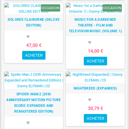
OCCASION
OCCASION
DOLORES CLAIBORNE (DELUXE
MUSIC FOR A DARKENED
EDITION)
THEATRE - FILM AND
TELEVISION MUSIC (VOLUME 1)
favorite
favorite
47,00 €
14,00 €
ACHETER
ACHETER
NIGHTBREED (EXPANDED)
SPIDER-MAN 2 (20th
ANNIVERSARY MOTION PICTURE
favorite
SCORE: EXPANDED AND
30,79 €
REMASTERED EDITION)
ACHETER
favorite