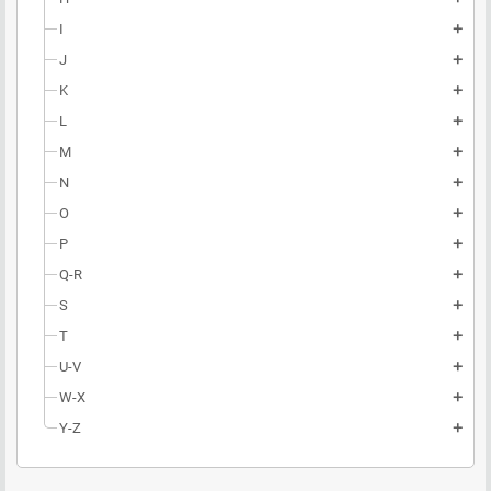
I
add
J
add
K
add
L
add
M
add
N
add
O
add
P
add
Q-R
add
S
add
T
add
U-V
add
W-X
add
Y-Z
add