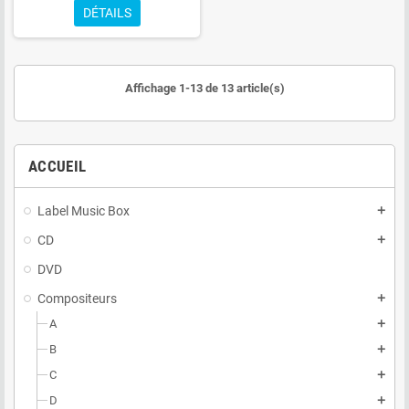
DÉTAILS
Affichage 1-13 de 13 article(s)
ACCUEIL
Label Music Box
add
CD
add
DVD
Compositeurs
add
A
add
B
add
C
add
D
add