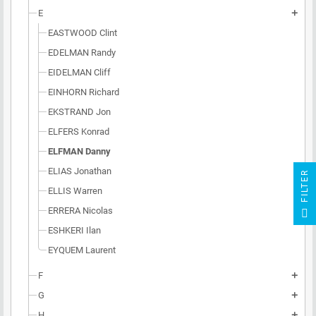
E
add
EASTWOOD Clint
EDELMAN Randy
EIDELMAN Cliff
EINHORN Richard
EKSTRAND Jon
ELFERS Konrad
ELFMAN Danny
ELIAS Jonathan
R
ELLIS Warren
F
I
L
T
E
ERRERA Nicolas
ESHKERI Ilan
EYQUEM Laurent
F
add
G
add
H
add