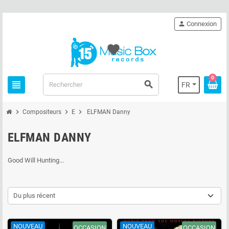
person
Connexion
favorite
0
view_headline
search
FR
chevron_right
chevron_right
chevron_right
Compositeurs
E
ELFMAN Danny
ELFMAN DANNY
Good Will Hunting...
Du plus récent
NOUVEAU
NOUVEAU
OCCASION
OCCASION