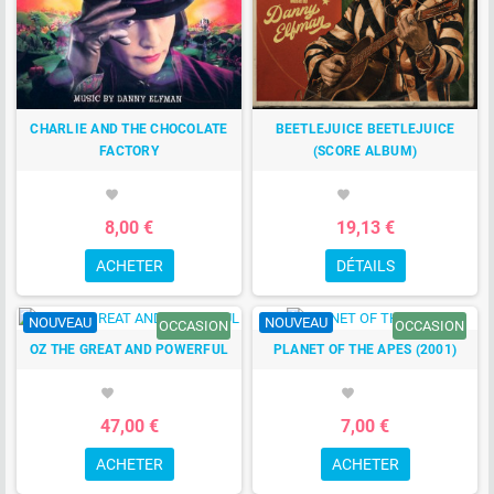
CHARLIE AND THE CHOCOLATE
BEETLEJUICE BEETLEJUICE
FACTORY
(SCORE ALBUM)
favorite
favorite
8,00 €
19,13 €
ACHETER
DÉTAILS
NOUVEAU
NOUVEAU
OCCASION
OCCASION
OZ THE GREAT AND POWERFUL
PLANET OF THE APES (2001)
favorite
favorite
47,00 €
7,00 €
ACHETER
ACHETER