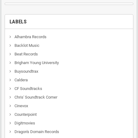
LABELS
Alhambra Records
Backlot Music
Beat Records
Brigham Young University
Buysoundtrax
Caldera
CF Soundtracks
Chris' Soundtrack Corner
Cinevox
Counterpoint
Digitmovies
Dragon's Domain Records