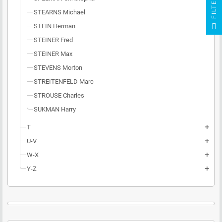
R
STEARNS Michael
F
I
L
T
E
STEIN Herman
STEINER Fred
STEINER Max
STEVENS Morton
STREITENFELD Marc
STROUSE Charles
SUKMAN Harry
T
add
U-V
add
W-X
add
Y-Z
add