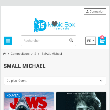
person
Connexion
favorite
0
view_headline
search
FR
chevron_right
chevron_right
chevron_right
Compositeurs
S
SMALL Michael
SMALL MICHAEL
Du plus récent
NOUVEAU