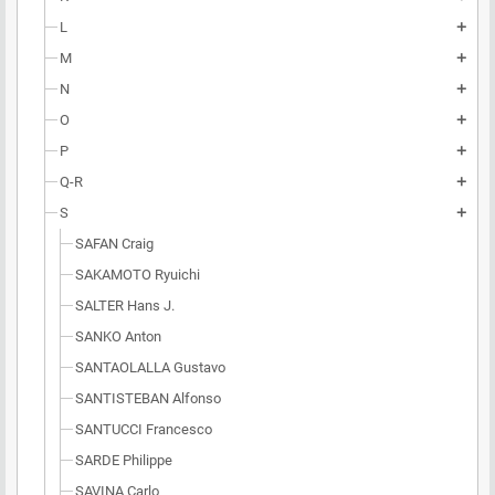
L
add
M
add
N
add
O
add
P
add
Q-R
add
S
add
SAFAN Craig
SAKAMOTO Ryuichi
SALTER Hans J.
SANKO Anton
SANTAOLALLA Gustavo
SANTISTEBAN Alfonso
SANTUCCI Francesco
SARDE Philippe
SAVINA Carlo