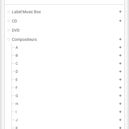
Label Music Box
add
CD
add
DVD
Compositeurs
add
A
add
B
add
C
add
D
add
E
add
F
add
G
add
H
add
I
add
J
add
K
add