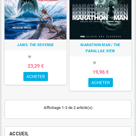
JAWS: THE REVENGE
MARATHON MAN / THE
PARALLAX VIEW
favorite
favorite
23,29 €
19,96 €
ACHETER
ACHETER
Affichage 1-2 de 2 article(s)
ACCUEIL