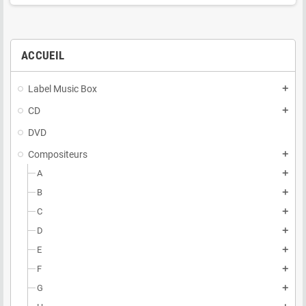
ACCUEIL
Label Music Box
add
CD
add
DVD
Compositeurs
add
A
add
B
add
C
add
D
add
E
add
F
add
G
add