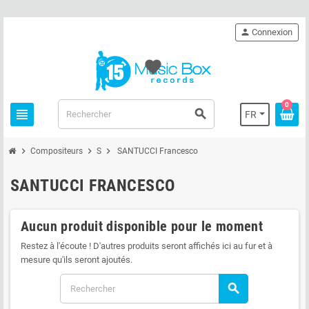
person
Connexion
favorite
0
view_headline
search
FR
chevron_right
chevron_right
chevron_right
Compositeurs
S
SANTUCCI Francesco
SANTUCCI FRANCESCO
Aucun produit disponible pour le moment
Restez à l'écoute ! D'autres produits seront affichés ici au fur et à
mesure qu'ils seront ajoutés.
search