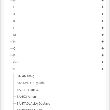
H
add
I
add
J
add
K
add
L
add
M
add
N
add
O
add
P
add
Q-R
add
S
add
SAFAN Craig
SAKAMOTO Ryuichi
SALTER Hans J.
SANKO Anton
SANTAOLALLA Gustavo