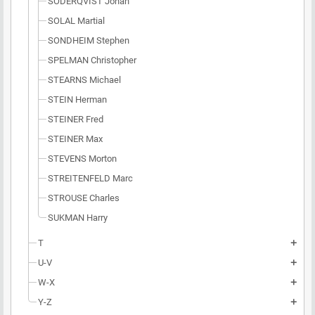
SODERQVIST Johan
SOLAL Martial
SONDHEIM Stephen
SPELMAN Christopher
STEARNS Michael
STEIN Herman
STEINER Fred
STEINER Max
STEVENS Morton
STREITENFELD Marc
STROUSE Charles
SUKMAN Harry
T
add
U-V
add
W-X
add
Y-Z
add