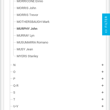
MORRICONE Ennio
MORRIS John
MORRIS Trevor
R
MOTHERSBAUGH Mark
MURPHY John
F
I
L
T
E
MURRAY Lyn
MUSUMARRA Romano
MUSY Jean
MYERS Stanley
N
add
O
add
P
add
Q-R
add
S
add
T
add
U-V
add