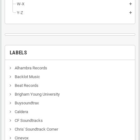
W-X
add
Y-Z
add
LABELS
Alhambra Records
Backlot Music
Beat Records
Brigham Young University
Buysoundtrax
Caldera
CF Soundtracks
Chris' Soundtrack Corner
Cinevox