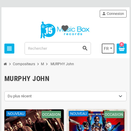
person
Connexion
favorite
0
view_headline
search
FR
chevron_right
chevron_right
chevron_right
Compositeurs
M
MURPHY John
MURPHY JOHN
Du plus récent
NOUVEAU
NOUVEAU
OCCASION
OCCASION