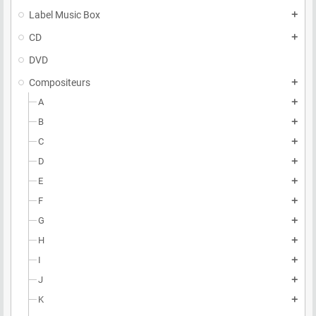
Label Music Box
add
CD
add
DVD
Compositeurs
add
A
add
B
add
C
add
D
add
E
add
F
add
G
add
H
add
I
add
J
add
K
add