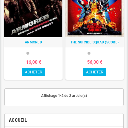
ARMORED
THE SUICIDE SQUAD (SCORE)
favorite
favorite
16,00 €
56,00 €
ACHETER
ACHETER
Affichage 1-2 de 2 article(s)
ACCUEIL