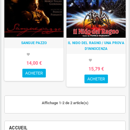
SANGUE PAZZO
IL NIDO DEL RAGNO / UNA PROVA
D'INNOCENZA
favorite
favorite
14,00 €
15,79 €
ACHETER
ACHETER
Affichage 1-2 de 2 article(s)
ACCUEIL