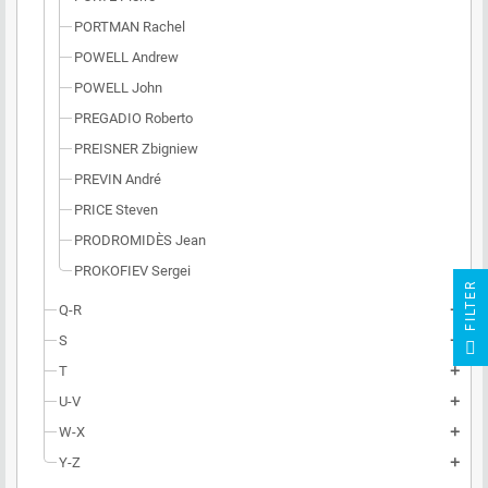
PORTMAN Rachel
POWELL Andrew
POWELL John
PREGADIO Roberto
PREISNER Zbigniew
PREVIN André
PRICE Steven
PRODROMIDÈS Jean
PROKOFIEV Sergei
R
Q-R
add
F
I
L
T
E
S
add
T
add
U-V
add
W-X
add
Y-Z
add