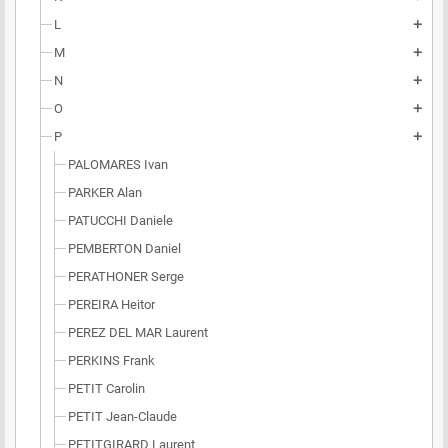
L
add
M
add
N
add
O
add
P
add
PALOMARES Ivan
PARKER Alan
PATUCCHI Daniele
PEMBERTON Daniel
PERATHONER Serge
PEREIRA Heitor
PEREZ DEL MAR Laurent
PERKINS Frank
PETIT Carolin
PETIT Jean-Claude
PETITGIRARD Laurent