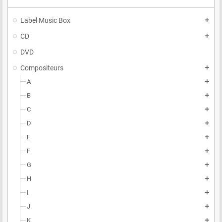
Label Music Box
add
CD
add
DVD
Compositeurs
add
A
add
B
add
C
add
D
add
E
add
F
add
G
add
H
add
I
add
J
add
K
add