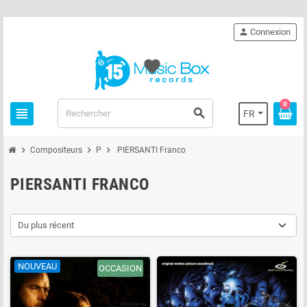
person
Connexion
favorite
0
view_headline
search
FR
chevron_right
chevron_right
chevron_right
Compositeurs
P
PIERSANTI Franco
PIERSANTI FRANCO
Du plus récent
NOUVEAU
OCCASION