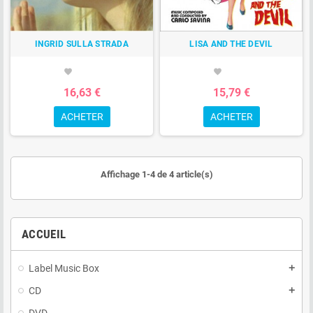
INGRID SULLA STRADA
LISA AND THE DEVIL
favorite
favorite
16,63 €
15,79 €
ACHETER
ACHETER
Affichage 1-4 de 4 article(s)
ACCUEIL
Label Music Box
add
CD
add