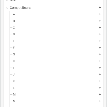
DVD
Compositeurs
add
A
add
B
add
C
add
D
add
E
add
F
add
G
add
H
add
I
add
J
add
K
add
L
add
M
add
N
add