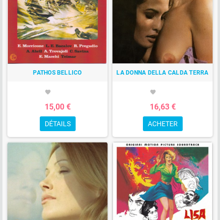
PATHOS BELLICO
LA DONNA DELLA CALDA TERRA
favorite
favorite
15,00 €
16,63 €
DÉTAILS
ACHETER