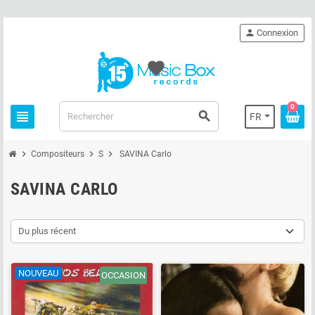
person
Connexion
favorite
0
view_headline
search
FR
chevron_right
chevron_right
chevron_right
Compositeurs
S
SAVINA Carlo
SAVINA CARLO
Du plus récent
NOUVEAU
OCCASION