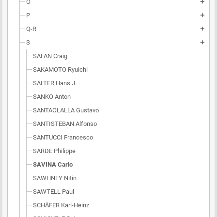
O
add
P
add
Q-R
add
S
add
SAFAN Craig
SAKAMOTO Ryuichi
SALTER Hans J.
SANKO Anton
SANTAOLALLA Gustavo
SANTISTEBAN Alfonso
SANTUCCI Francesco
SARDE Philippe
SAVINA Carlo
SAWHNEY Nitin
SAWTELL Paul
SCHÄFER Karl-Heinz