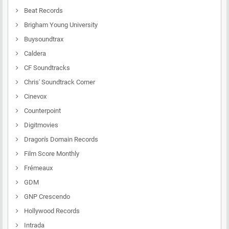
Beat Records
Brigham Young University
Buysoundtrax
Caldera
CF Soundtracks
Chris' Soundtrack Corner
Cinevox
Counterpoint
Digitmovies
Dragon's Domain Records
Film Score Monthly
Frémeaux
GDM
GNP Crescendo
Hollywood Records
Intrada