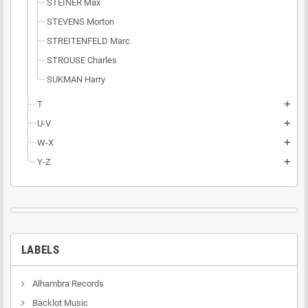
STEINER Max
STEVENS Morton
STREITENFELD Marc
STROUSE Charles
SUKMAN Harry
T
add
U-V
add
W-X
add
Y-Z
add
LABELS
Alhambra Records
Backlot Music