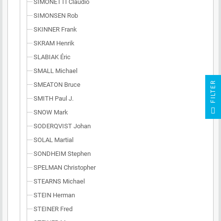
SIMONETTI Claudio
SIMONSEN Rob
SKINNER Frank
SKRAM Henrik
SLABIAK Éric
SMALL Michael
R
SMEATON Bruce
SMITH Paul J.
F
I
L
T
E
SNOW Mark
SODERQVIST Johan
SOLAL Martial
SONDHEIM Stephen
SPELMAN Christopher
STEARNS Michael
STEIN Herman
STEINER Fred