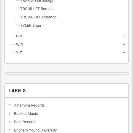
TRAPANESE Joseph
TROUILLET Romain
TROVAJOLI Armando
TYLER Brian
U-V
add
W-X
add
Y-Z
add
LABELS
Alhambra Records
Backlot Music
Beat Records
Brigham Young University