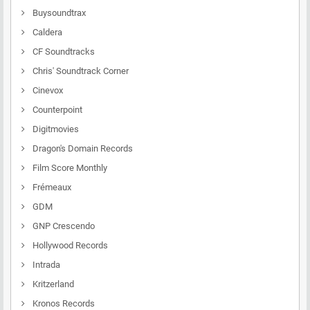
Buysoundtrax
Caldera
CF Soundtracks
Chris' Soundtrack Corner
Cinevox
Counterpoint
Digitmovies
Dragon's Domain Records
Film Score Monthly
Frémeaux
GDM
GNP Crescendo
Hollywood Records
Intrada
Kritzerland
Kronos Records