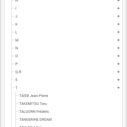
H
add
I
add
J
add
K
add
L
add
M
add
N
add
O
add
P
add
Q-R
add
S
add
T
add
TAÏEB Jean-Pierre
TAKEMITSU Toru
TALGORN Frédéric
TANGERINE DREAM