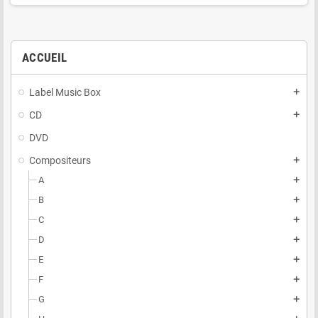
ACCUEIL
Label Music Box
add
CD
add
DVD
Compositeurs
add
A
add
B
add
C
add
D
add
E
add
F
add
G
add