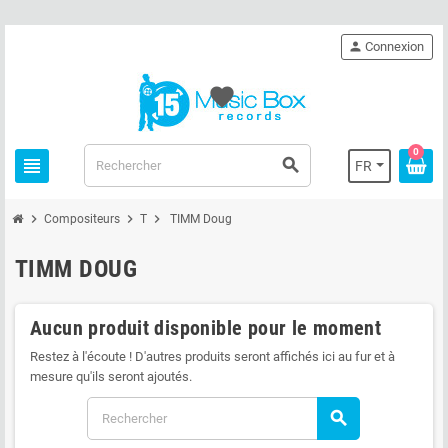
person
Connexion
favorite
0
view_headline
search
FR
chevron_right
chevron_right
chevron_right
Compositeurs
T
TIMM Doug
TIMM DOUG
Aucun produit disponible pour le moment
Restez à l'écoute ! D'autres produits seront affichés ici au fur et à
mesure qu'ils seront ajoutés.
search