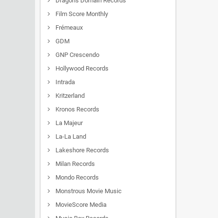
Dragon's Domain Records
Film Score Monthly
Frémeaux
GDM
GNP Crescendo
Hollywood Records
Intrada
Kritzerland
Kronos Records
La Majeur
La-La Land
Lakeshore Records
Milan Records
Mondo Records
Monstrous Movie Music
MovieScore Media