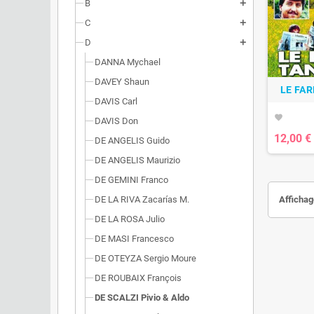
B
add
C
add
D
add
DANNA Mychael
DAVEY Shaun
LE FA
DAVIS Carl
favorite
DAVIS Don
12,00 €
DE ANGELIS Guido
DE ANGELIS Maurizio
DE GEMINI Franco
DE LA RIVA Zacarías M.
Affichage
DE LA ROSA Julio
DE MASI Francesco
DE OTEYZA Sergio Moure
DE ROUBAIX François
DE SCALZI Pivio & Aldo