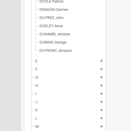
DOYLE Patrick
DRAGON Carmen
DU PREZ John
DUDLEY Anne
DUHAMEL Antoine
DUNING George
DUTRONC Jacques
E
add
F
add
G
add
H
add
I
add
J
add
K
add
L
add
M
add