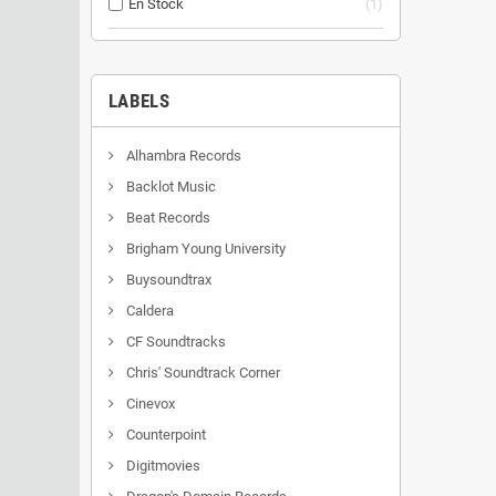
En Stock
1
LABELS
Alhambra Records
Backlot Music
Beat Records
Brigham Young University
Buysoundtrax
Caldera
CF Soundtracks
Chris' Soundtrack Corner
Cinevox
Counterpoint
Digitmovies