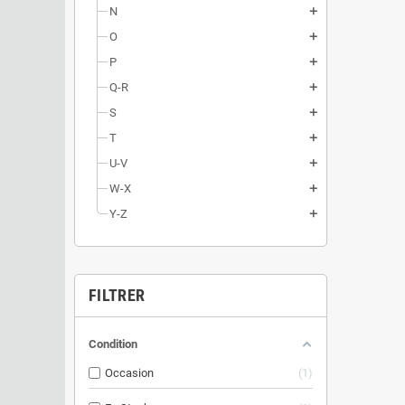
N
add
O
add
P
add
Q-R
add
S
add
T
add
U-V
add
W-X
add
Y-Z
add
FILTRER
Condition
Occasion
1