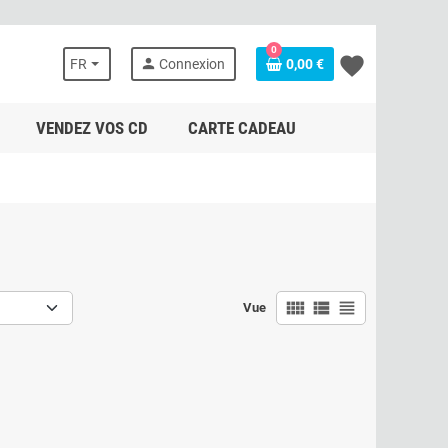
0
favorite
person
FR
Connexion
0,00 €
VENDEZ VOS CD
CARTE CADEAU
view_comfy
view_list
view_headline
Vue