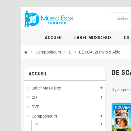
ACCUEIL
LABEL MUSIC BOX
CD
chevron_right
Compositeurs
chevron_right
D
chevron_right
DE SCALZI Pivio & Aldo
DE SC
ACCUEIL
Label Music Box
add
Il y a 1 prod
CD
add
DVD
NOUVEA
Compositeurs
add
A
add