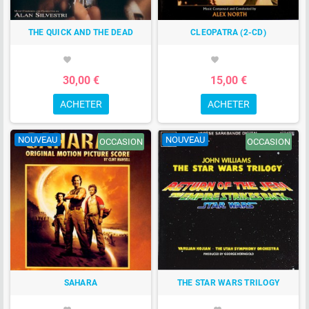
THE QUICK AND THE DEAD
CLEOPATRA (2-CD)
favorite
favorite
30,00 €
15,00 €
ACHETER
ACHETER
NOUVEAU
NOUVEAU
OCCASION
OCCASION
SAHARA
THE STAR WARS TRILOGY