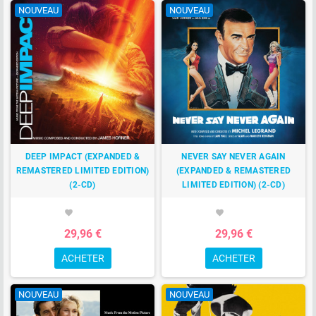
NOUVEAU
NOUVEAU
DEEP IMPACT (EXPANDED &
NEVER SAY NEVER AGAIN
REMASTERED LIMITED EDITION)
(EXPANDED & REMASTERED
(2-CD)
LIMITED EDITION) (2-CD)
favorite
favorite
29,96 €
29,96 €
ACHETER
ACHETER
NOUVEAU
NOUVEAU