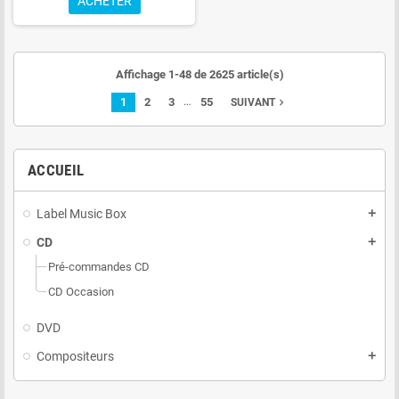
ACHETER
Affichage 1-48 de 2625 article(s)
…
1
2
3
55
navigate_next
SUIVANT
ACCUEIL
Label Music Box
add
CD
add
Pré-commandes CD
CD Occasion
DVD
Compositeurs
add