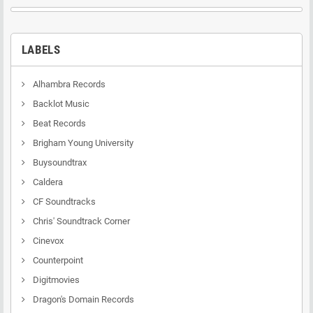
LABELS
Alhambra Records
Backlot Music
Beat Records
Brigham Young University
Buysoundtrax
Caldera
CF Soundtracks
Chris' Soundtrack Corner
Cinevox
Counterpoint
Digitmovies
Dragon's Domain Records