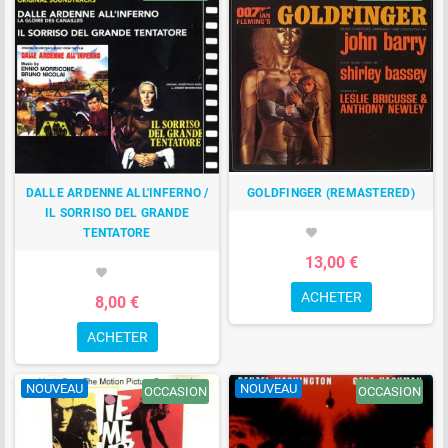
DALLE ARDENNE ALL'INFERNO /
GOLDFINGER (REMASTERED)
IL SORRISO DEL GRANDE
TENTATORE
favorite
13,00 €
favorite
ACHETER
8,00 €
ACHETER
NOUVEAU
NOUVEAU
OCCASION
OCCASION