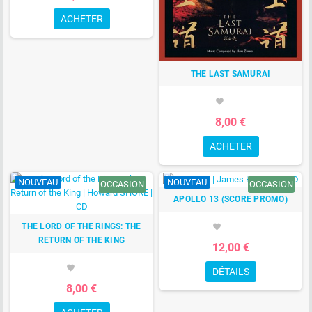
ACHETER
THE LAST SAMURAI
favorite
8,00 €
ACHETER
NOUVEAU
NOUVEAU
OCCASION
OCCASION
APOLLO 13 (SCORE PROMO)
THE LORD OF THE RINGS: THE
favorite
RETURN OF THE KING
12,00 €
favorite
DÉTAILS
8,00 €