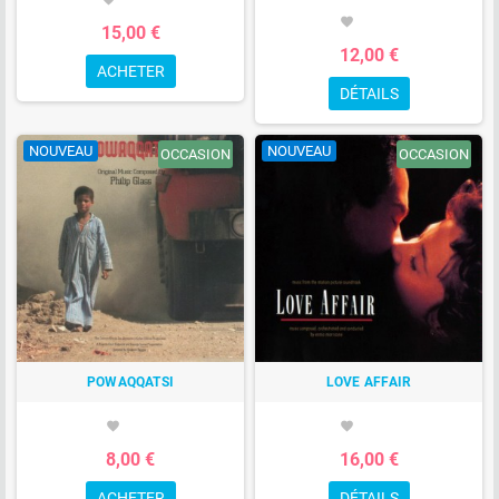
favorite
15,00 €
12,00 €
ACHETER
DÉTAILS
NOUVEAU
NOUVEAU
OCCASION
OCCASION
POWAQQATSI
LOVE AFFAIR
favorite
favorite
8,00 €
16,00 €
ACHETER
DÉTAILS