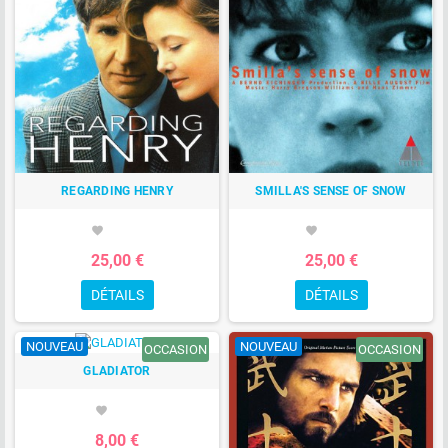
REGARDING HENRY
SMILLA'S SENSE OF SNOW
favorite
favorite
25,00 €
25,00 €
DÉTAILS
DÉTAILS
NOUVEAU
NOUVEAU
OCCASION
OCCASION
GLADIATOR
favorite
8,00 €