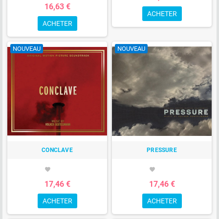
16,63 €
ACHETER
ACHETER
NOUVEAU
NOUVEAU
CONCLAVE
PRESSURE
favorite
favorite
17,46 €
17,46 €
ACHETER
ACHETER