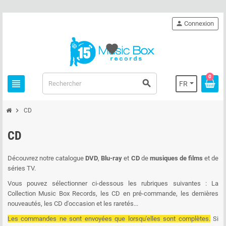
person
Connexion
favorite
0
view_headline
search
FR
chevron_right
CD
CD
Découvrez notre catalogue
DVD
,
Blu-ray
et
CD
de
musiques de films
et de
séries TV.
Vous pouvez sélectionner ci-dessous les rubriques suivantes : La
Collection Music Box Records, les CD en pré-commande, les dernières
nouveautés, les CD d'occasion et les raretés...
Les commandes ne sont envoyées que lorsqu'elles sont complètes.
Si