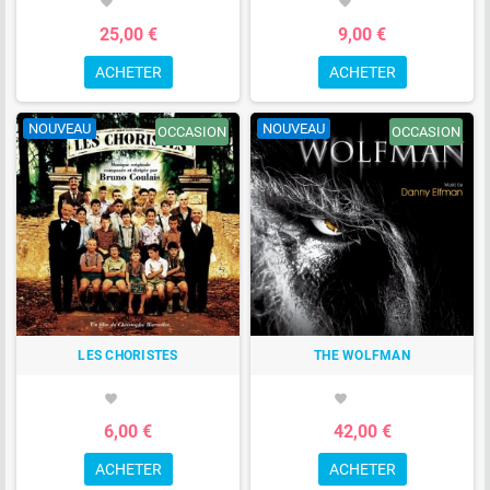
favorite
favorite
25,00 €
9,00 €
ACHETER
ACHETER
NOUVEAU
NOUVEAU
OCCASION
OCCASION
LES CHORISTES
THE WOLFMAN
favorite
favorite
6,00 €
42,00 €
ACHETER
ACHETER