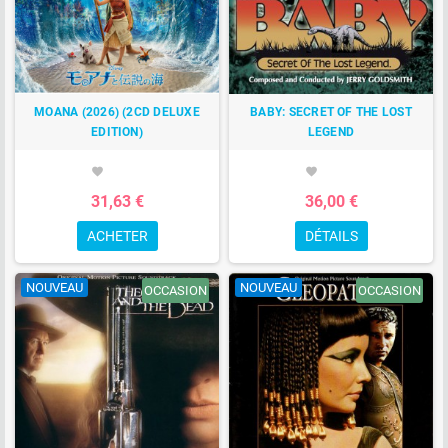
MOANA (2026) (2CD DELUXE
BABY: SECRET OF THE LOST
EDITION)
LEGEND
favorite
favorite
31,63 €
36,00 €
ACHETER
DÉTAILS
NOUVEAU
NOUVEAU
OCCASION
OCCASION