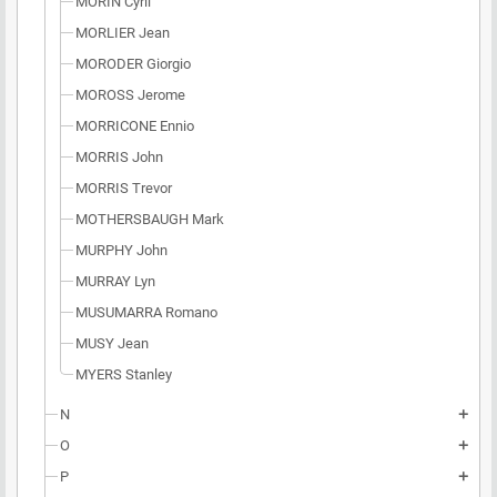
MORIN Cyril
MORLIER Jean
MORODER Giorgio
MOROSS Jerome
MORRICONE Ennio
MORRIS John
MORRIS Trevor
MOTHERSBAUGH Mark
MURPHY John
MURRAY Lyn
MUSUMARRA Romano
MUSY Jean
MYERS Stanley
N
add
O
add
P
add