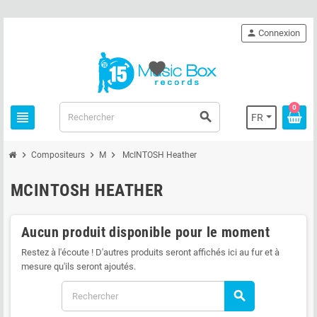
person
Connexion
favorite
0
view_headline
search
FR
chevron_right
chevron_right
chevron_right
Compositeurs
M
McINTOSH Heather
MCINTOSH HEATHER
Aucun produit disponible pour le moment
Restez à l'écoute ! D'autres produits seront affichés ici au fur et à
mesure qu'ils seront ajoutés.
search