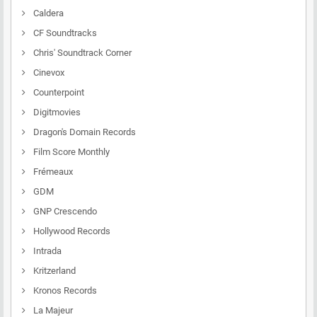
Caldera
CF Soundtracks
Chris' Soundtrack Corner
Cinevox
Counterpoint
Digitmovies
Dragon's Domain Records
Film Score Monthly
Frémeaux
GDM
GNP Crescendo
Hollywood Records
Intrada
Kritzerland
Kronos Records
La Majeur