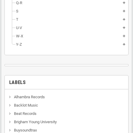
Q-R
add
S
add
T
add
U-V
add
W-X
add
Y-Z
add
LABELS
Alhambra Records
Backlot Music
Beat Records
Brigham Young University
Buysoundtrax