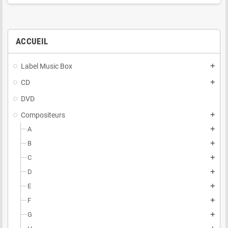
ACCUEIL
Label Music Box
add
CD
add
DVD
Compositeurs
add
A
add
B
add
C
add
D
add
E
add
F
add
G
add