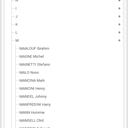
H
add
I
add
J
add
K
add
L
add
M
add
MAALOUF Ibrahim
MAGNE Michel
MAINETTI Stefano
MALO Nuno
MANCINA Mark
MANCINI Henry
MANDEL Johnny
MANFREDINI Harry
MANN Hummie
MANSELL Clint