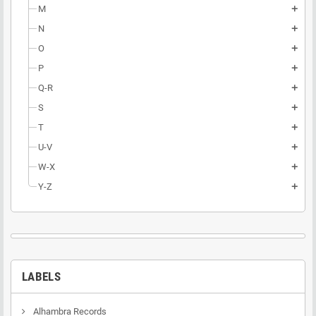
M
add
N
add
O
add
P
add
Q-R
add
S
add
T
add
U-V
add
W-X
add
Y-Z
add
LABELS
Alhambra Records