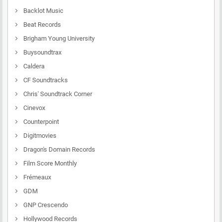
Backlot Music
Beat Records
Brigham Young University
Buysoundtrax
Caldera
CF Soundtracks
Chris' Soundtrack Corner
Cinevox
Counterpoint
Digitmovies
Dragon's Domain Records
Film Score Monthly
Frémeaux
GDM
GNP Crescendo
Hollywood Records