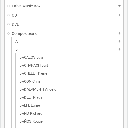
Label Music Box
add
CD
add
DVD
Compositeurs
add
A
add
B
add
BACALOV Luis
BACHARACH Burt
BACHELET Pierre
BACON Chris
BADALAMENTI Angelo
BADELT Klaus
BALFE Lorne
BAND Richard
BAÑOS Roque