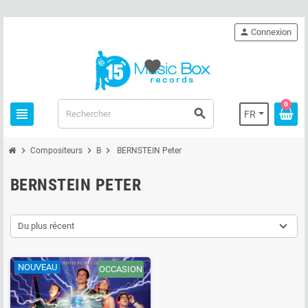
person
Connexion
favorite
0
view_headline
search
FR
chevron_right
chevron_right
chevron_right
Compositeurs
B
BERNSTEIN Peter
BERNSTEIN PETER
Du plus récent
NOUVEAU
OCCASION