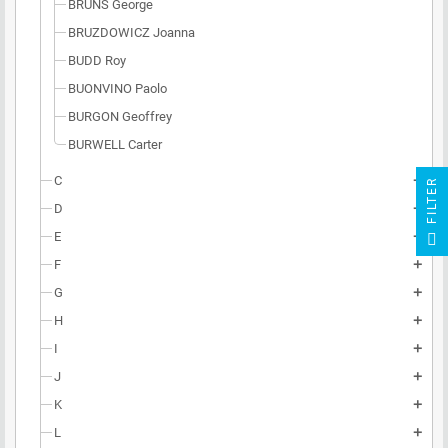
BRUNS George
BRUZDOWICZ Joanna
BUDD Roy
BUONVINO Paolo
BURGON Geoffrey
BURWELL Carter
C
add
R
D
add
F
I
L
T
E
E
add
F
add
G
add
H
add
I
add
J
add
K
add
L
add