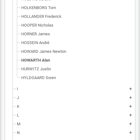
HOLKENBORG Tom
HOLLANDER Frederick
HOOPER Nicholas
HORNER James
HOSSEIN André
HOWARD James Newton
HOWARTH Alan
HURWITZ Justin
HYLDGAARD Soren
I
add
J
add
K
add
L
add
M
add
N
add