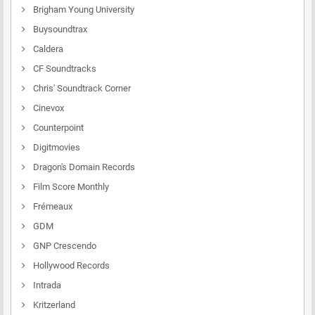
Brigham Young University
Buysoundtrax
Caldera
CF Soundtracks
Chris' Soundtrack Corner
Cinevox
Counterpoint
Digitmovies
Dragon's Domain Records
Film Score Monthly
Frémeaux
GDM
GNP Crescendo
Hollywood Records
Intrada
Kritzerland