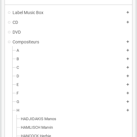
Label Music Box
add
CD
add
DVD
Compositeurs
add
A
add
B
add
C
add
D
add
E
add
F
add
G
add
H
add
HADJIDAKIS Manos
HAMLISCH Marvin
HANCOCK Herbie