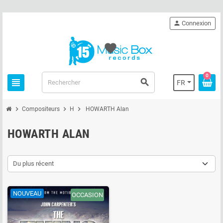
person
Connexion
favorite
0
view_headline
search
FR
chevron_right
chevron_right
chevron_right
Compositeurs
H
HOWARTH Alan
HOWARTH ALAN
Du plus récent
NOUVEAU
OCCASION