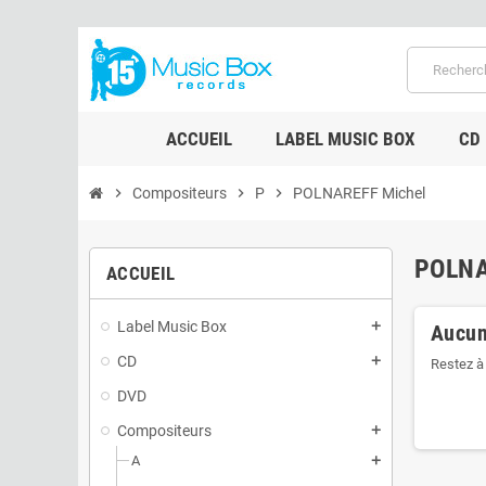
ACCUEIL
LABEL MUSIC BOX
CD
chevron_right
Compositeurs
chevron_right
P
chevron_right
POLNAREFF Michel
POLNA
ACCUEIL
Label Music Box
add
Aucun
CD
add
Restez à 
DVD
Compositeurs
add
A
add