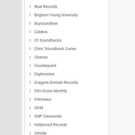
Beat Records
Brigham Young University
Buysoundtrax
Caldera
CF Soundtracks
Chris' Soundtrack Corner
Cinevox
Counterpoint
Digitmovies
Dragon's Domain Records
Film Score Monthly
Frémeaux
GDM
GNP Crescendo
Hollywood Records
Intrada