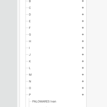
B
add
C
add
D
add
E
add
F
add
G
add
H
add
I
add
J
add
K
add
L
add
M
add
N
add
O
add
P
add
PALOMARES Ivan