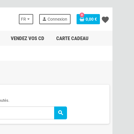
0
favorite
person
FR
Connexion
0,00 €
VENDEZ VOS CD
CARTE CADEAU
outés.
search