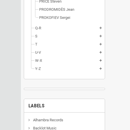
PRICE Steven
PRODROMIDÈS Jean
PROKOFIEV Sergei
Q-R
add
S
add
T
add
U-V
add
W-X
add
Y-Z
add
LABELS
Alhambra Records
Backlot Music