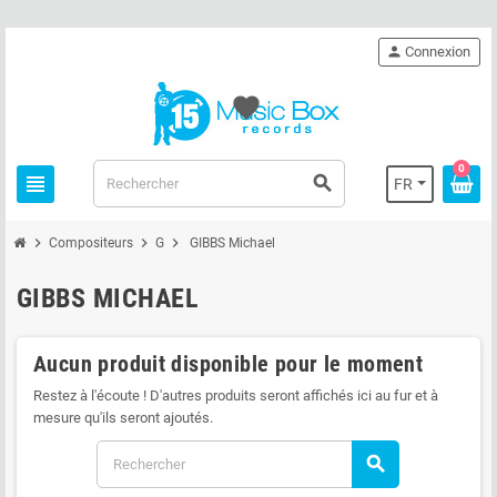
person
Connexion
favorite
0
view_headline
search
FR
chevron_right
chevron_right
chevron_right
Compositeurs
G
GIBBS Michael
GIBBS MICHAEL
Aucun produit disponible pour le moment
Restez à l'écoute ! D'autres produits seront affichés ici au fur et à
mesure qu'ils seront ajoutés.
search