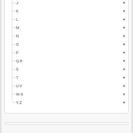
J
add
K
add
L
add
M
add
N
add
O
add
P
add
Q-R
add
S
add
T
add
U-V
add
W-X
add
Y-Z
add