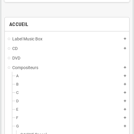
ACCUEIL
Label Music Box
add
CD
add
DVD
Compositeurs
add
A
add
B
add
C
add
D
add
E
add
F
add
G
add