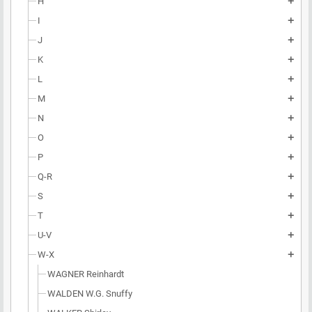
H
add
I
add
J
add
K
add
L
add
M
add
N
add
O
add
P
add
Q-R
add
S
add
T
add
U-V
add
W-X
add
WAGNER Reinhardt
WALDEN W.G. Snuffy