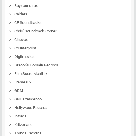
Buysoundtrax
Caldera
CF Soundtracks
Chris' Soundtrack Corner
Cinevox
Counterpoint
Digitmovies
Dragon's Domain Records
Film Score Monthly
Frémeaux
GDM
GNP Crescendo
Hollywood Records
Intrada
Kritzerland
Kronos Records