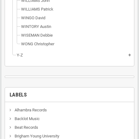
WILLIAMS John
WILLIAMS Patrick
WINGO David
WINTORY Austin
WISEMAN Debbie
WONG Christopher
Y-Z
add
LABELS
Alhambra Records
Backlot Music
Beat Records
Brigham Young University