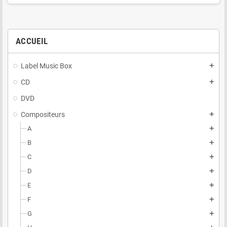
ACCUEIL
Label Music Box
add
CD
add
DVD
Compositeurs
add
A
add
B
add
C
add
D
add
E
add
F
add
G
add