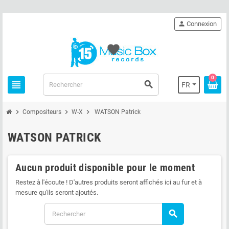
person
Connexion
favorite
0
view_headline
search
FR
chevron_right
chevron_right
chevron_right
Compositeurs
W-X
WATSON Patrick
WATSON PATRICK
Aucun produit disponible pour le moment
Restez à l'écoute ! D'autres produits seront affichés ici au fur et à
mesure qu'ils seront ajoutés.
search