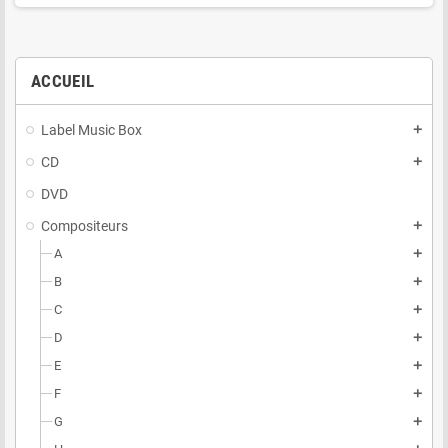
ACCUEIL
Label Music Box
add
CD
add
DVD
Compositeurs
add
A
add
B
add
C
add
D
add
E
add
F
add
G
add