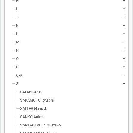
H
add
I
add
J
add
K
add
L
add
M
add
N
add
O
add
P
add
Q-R
add
S
add
SAFAN Craig
SAKAMOTO Ryuichi
SALTER Hans J.
SANKO Anton
SANTAOLALLA Gustavo