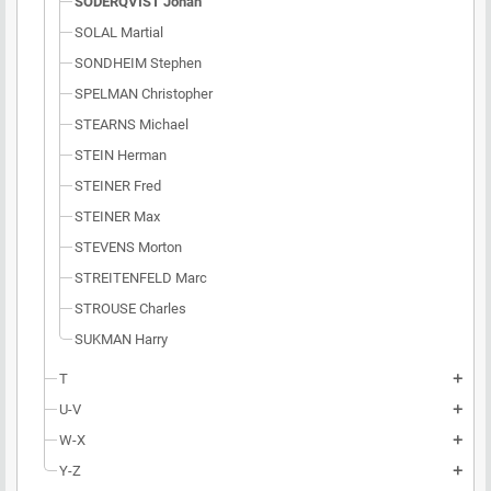
SODERQVIST Johan
SOLAL Martial
SONDHEIM Stephen
SPELMAN Christopher
STEARNS Michael
STEIN Herman
STEINER Fred
STEINER Max
STEVENS Morton
STREITENFELD Marc
STROUSE Charles
SUKMAN Harry
T
add
U-V
add
W-X
add
Y-Z
add