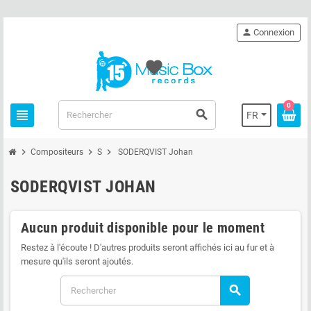
person
Connexion
favorite
0
view_headline
search
FR
chevron_right
chevron_right
chevron_right
Compositeurs
S
SODERQVIST Johan
SODERQVIST JOHAN
Aucun produit disponible pour le moment
Restez à l'écoute ! D'autres produits seront affichés ici au fur et à
mesure qu'ils seront ajoutés.
search