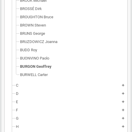
BROOK Michael
BROSSÉ Dirk
BROUGHTON Bruce
BROWN Steven
BRUNS George
BRUZDOWICZ Joanna
BUDD Roy
BUONVINO Paolo
BURGON Geoffrey
BURWELL Carter
C
add
D
add
E
add
F
add
G
add
H
add