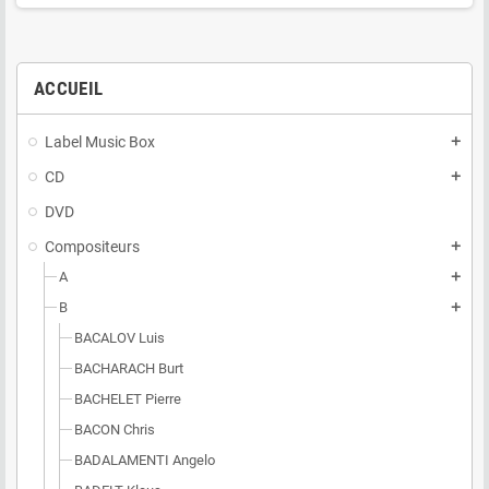
ACCUEIL
Label Music Box
add
CD
add
DVD
Compositeurs
add
A
add
B
add
BACALOV Luis
BACHARACH Burt
BACHELET Pierre
BACON Chris
BADALAMENTI Angelo