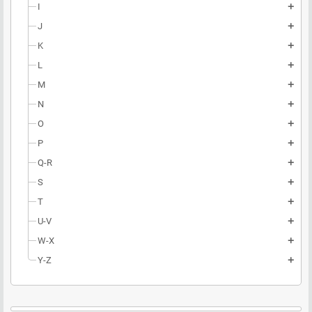
I
add
J
add
K
add
L
add
M
add
N
add
O
add
P
add
Q-R
add
S
add
T
add
U-V
add
W-X
add
Y-Z
add