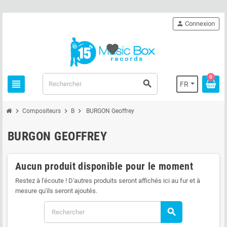
person
Connexion
favorite
0
view_headline
search
FR
chevron_right
chevron_right
chevron_right
Compositeurs
B
BURGON Geoffrey
BURGON GEOFFREY
Aucun produit disponible pour le moment
Restez à l'écoute ! D'autres produits seront affichés ici au fur et à
mesure qu'ils seront ajoutés.
search