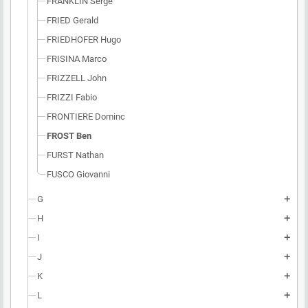
FRANKLIN Serge
FRIED Gerald
FRIEDHOFER Hugo
FRISINA Marco
FRIZZELL John
FRIZZI Fabio
FRONTIERE Dominc
FROST Ben
FURST Nathan
FUSCO Giovanni
G
add
H
add
I
add
J
add
K
add
L
add