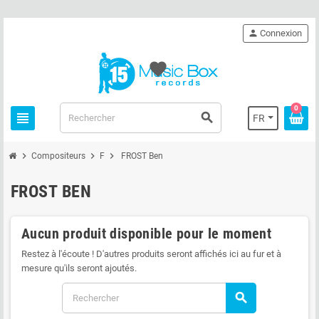
person
Connexion
favorite
0
view_headline
search
FR
chevron_right
chevron_right
chevron_right
Compositeurs
F
FROST Ben
FROST BEN
Aucun produit disponible pour le moment
Restez à l'écoute ! D'autres produits seront affichés ici au fur et à
mesure qu'ils seront ajoutés.
search