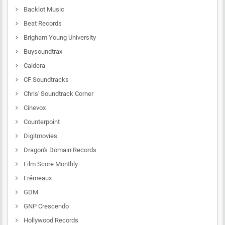
Backlot Music
Beat Records
Brigham Young University
Buysoundtrax
Caldera
CF Soundtracks
Chris' Soundtrack Corner
Cinevox
Counterpoint
Digitmovies
Dragon's Domain Records
Film Score Monthly
Frémeaux
GDM
GNP Crescendo
Hollywood Records