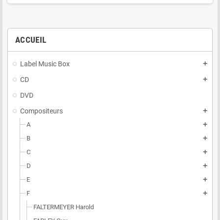
ACCUEIL
Label Music Box
add
CD
add
DVD
Compositeurs
add
A
add
B
add
C
add
D
add
E
add
F
add
FALTERMEYER Harold