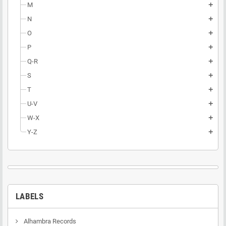
M
add
N
add
O
add
P
add
Q-R
add
S
add
T
add
U-V
add
W-X
add
Y-Z
add
LABELS
Alhambra Records