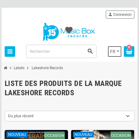
person
Connexion
favorite
0
view_headline
search
FR
chevron_right
chevron_right
Labels
Lakeshore Records
LISTE DES PRODUITS DE LA MARQUE
LAKESHORE RECORDS
Du plus récent
NOUVEAU
NOUVEAU
OCCASION
OCCASION