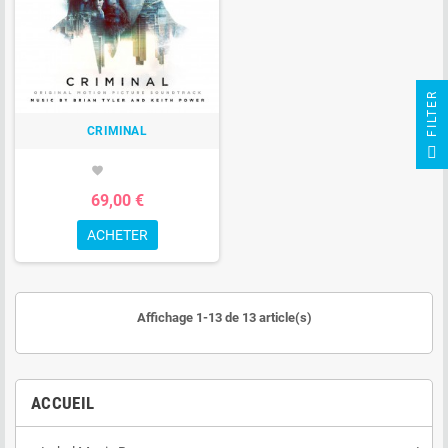
R
CRIMINAL
F
I
L
T
E
favorite
69,00 €
ACHETER
Affichage 1-13 de 13 article(s)
ACCUEIL