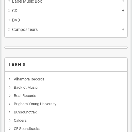
Label Music Box
add
CD
add
DVD
Compositeurs
add
LABELS
Alhambra Records
Backlot Music
Beat Records
Brigham Young University
Buysoundtrax
Caldera
CF Soundtracks