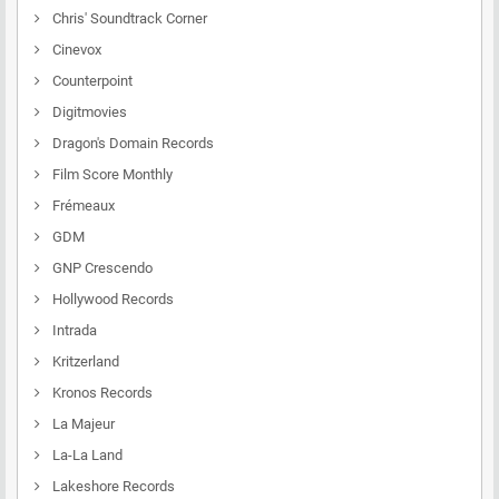
Chris' Soundtrack Corner
Cinevox
Counterpoint
Digitmovies
Dragon's Domain Records
Film Score Monthly
Frémeaux
GDM
GNP Crescendo
Hollywood Records
Intrada
Kritzerland
Kronos Records
La Majeur
La-La Land
Lakeshore Records