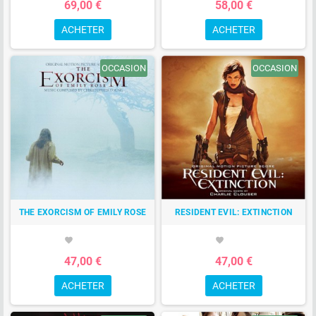
69,00 €
58,00 €
ACHETER
ACHETER
OCCASION
OCCASION
THE EXORCISM OF EMILY ROSE
RESIDENT EVIL: EXTINCTION
favorite
favorite
47,00 €
47,00 €
ACHETER
ACHETER