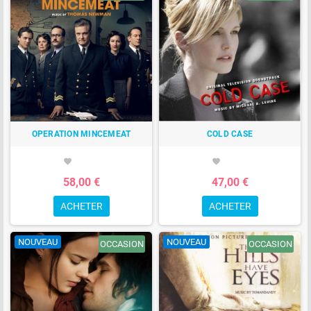
OPERATION MINCEMEAT
COLD CASE
favorite
favorite
58,00 €
47,00 €
ACHETER
ACHETER
NOUVEAU
NOUVEAU
OCCASION
OCCASION