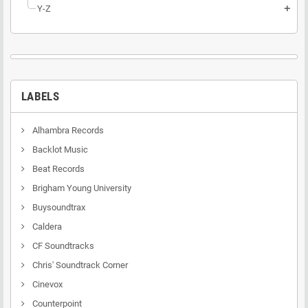
Y-Z
add
LABELS
Alhambra Records
Backlot Music
Beat Records
Brigham Young University
Buysoundtrax
Caldera
CF Soundtracks
Chris' Soundtrack Corner
Cinevox
Counterpoint