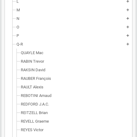
L
add
M
add
N
add
O
add
P
add
Q-R
add
QUAYLE Mac
RABIN Trevor
RAKSIN David
RAUBER François
RAULT Alexis
REBOTINI Arnaud
REDFORD J.A.C.
REITZELL Brian
REVELL Graeme
REYES Victor