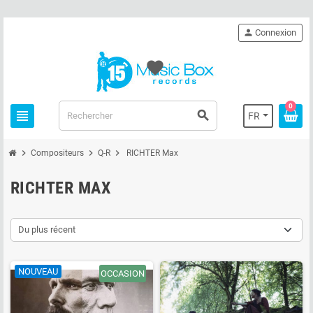
person
Connexion
favorite
0
view_headline
search
FR
chevron_right
chevron_right
chevron_right
Compositeurs
Q-R
RICHTER Max
RICHTER MAX
Du plus récent
NOUVEAU
OCCASION