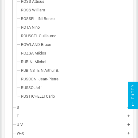
ROSS Atticus
ROSS William
ROSSELLINI Renzo
ROTA Nino
ROUSSEL Guillaume
ROWLAND Bruce
ROZSA Miklos
RUBINI Michel
RUBINSTEIN Arthur B.
RUSCONI Jean-Pierre
R
RUSSO Jeff
RUSTICHELLI Carlo
F
I
L
T
E
S
add
T
add
U-V
add
W-X
add