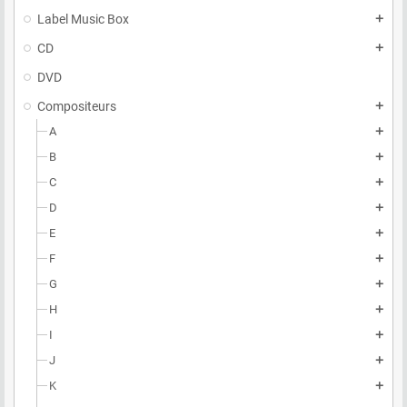
Label Music Box
add
CD
add
DVD
Compositeurs
add
A
add
B
add
C
add
D
add
E
add
F
add
G
add
H
add
I
add
J
add
K
add