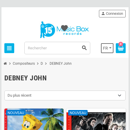
person
Connexion
favorite
0
view_headline
search
FR
chevron_right
chevron_right
chevron_right
Compositeurs
D
DEBNEY John
DEBNEY JOHN
Du plus récent
NOUVEAU
NOUVEAU