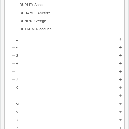
DUDLEY Anne
DUHAMEL Antoine
DUNING George
DUTRONC Jacques
E
add
F
add
G
add
H
add
I
add
J
add
K
add
L
add
M
add
N
add
O
add
P
add