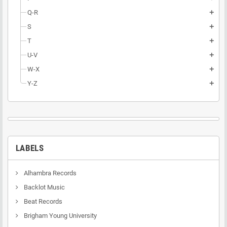
Q-R
add
S
add
T
add
U-V
add
W-X
add
Y-Z
add
LABELS
Alhambra Records
Backlot Music
Beat Records
Brigham Young University