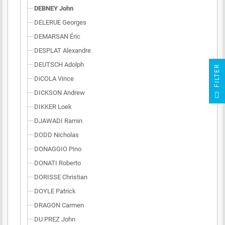
DEBNEY John
DELERUE Georges
DEMARSAN Éric
DESPLAT Alexandre
DEUTSCH Adolph
R
DiCOLA Vince
F
I
L
T
E
DICKSON Andrew
DIKKER Loek
DJAWADI Ramin
DODD Nicholas
DONAGGIO Pino
DONATI Roberto
DORISSE Christian
DOYLE Patrick
DRAGON Carmen
DU PREZ John