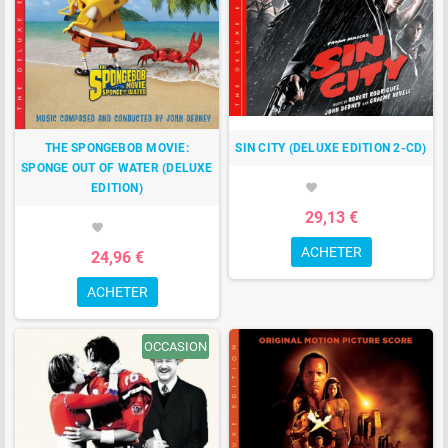
THE SPONGEBOB MOVIE:
SIN CITY (DELUXE EDITION 2-CD)
SPONGE OUT OF WATER (DELUXE
EDITION)
favorite
29,13 €
favorite
ACHETER
24,96 €
ACHETER
OCCASION