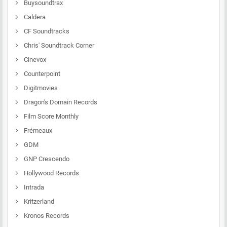
Buysoundtrax
Caldera
CF Soundtracks
Chris' Soundtrack Corner
Cinevox
Counterpoint
Digitmovies
Dragon's Domain Records
Film Score Monthly
Frémeaux
GDM
GNP Crescendo
Hollywood Records
Intrada
Kritzerland
Kronos Records