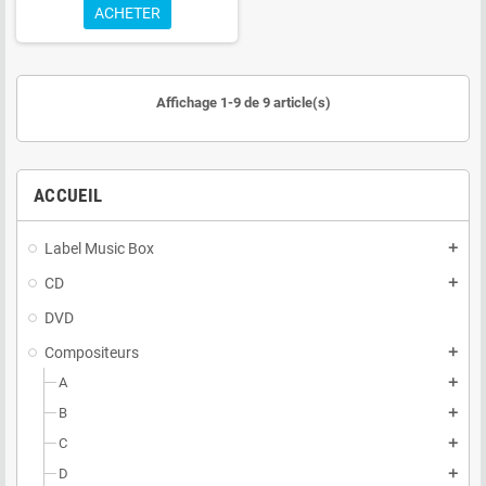
ACHETER
Affichage 1-9 de 9 article(s)
ACCUEIL
Label Music Box
add
CD
add
DVD
Compositeurs
add
A
add
B
add
C
add
D
add