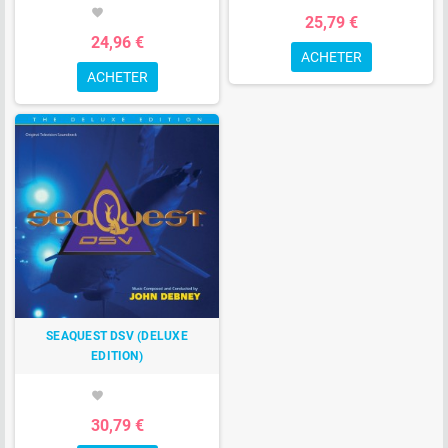
favorite
25,79 €
24,96 €
ACHETER
ACHETER
SEAQUEST DSV (DELUXE
EDITION)
favorite
30,79 €