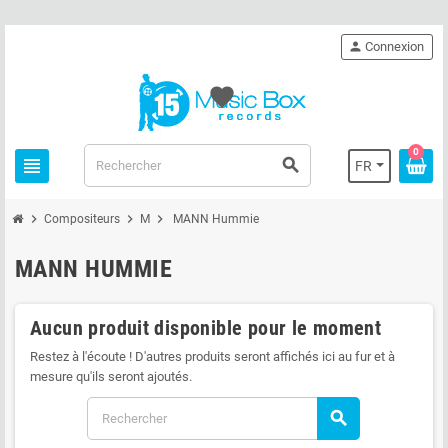
person
Connexion
favorite
0
view_headline
search
FR
chevron_right
chevron_right
chevron_right
Compositeurs
M
MANN Hummie
MANN HUMMIE
Aucun produit disponible pour le moment
Restez à l'écoute ! D'autres produits seront affichés ici au fur et à
mesure qu'ils seront ajoutés.
search