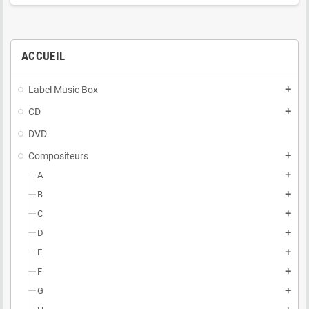
ACCUEIL
Label Music Box
add
CD
add
DVD
Compositeurs
add
A
add
B
add
C
add
D
add
E
add
F
add
G
add