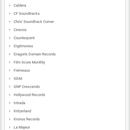
Caldera
CF Soundtracks
Chris' Soundtrack Corner
Cinevox
Counterpoint
Digitmovies
Dragon's Domain Records
Film Score Monthly
Frémeaux
GDM
GNP Crescendo
Hollywood Records
Intrada
Kritzerland
Kronos Records
La Majeur