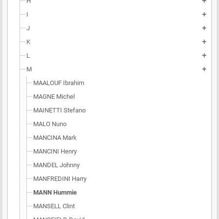
H
add
I
add
J
add
K
add
L
add
M
add
MAALOUF Ibrahim
MAGNE Michel
MAINETTI Stefano
MALO Nuno
MANCINA Mark
MANCINI Henry
MANDEL Johnny
MANFREDINI Harry
MANN Hummie
MANSELL Clint