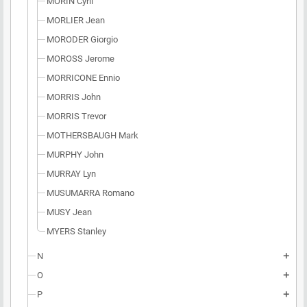
MORIN Cyril
MORLIER Jean
MORODER Giorgio
MOROSS Jerome
MORRICONE Ennio
MORRIS John
MORRIS Trevor
MOTHERSBAUGH Mark
MURPHY John
MURRAY Lyn
MUSUMARRA Romano
MUSY Jean
MYERS Stanley
N
add
O
add
P
add