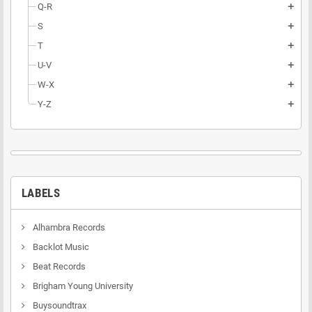
Q-R
add
S
add
T
add
U-V
add
W-X
add
Y-Z
add
LABELS
Alhambra Records
Backlot Music
Beat Records
Brigham Young University
Buysoundtrax