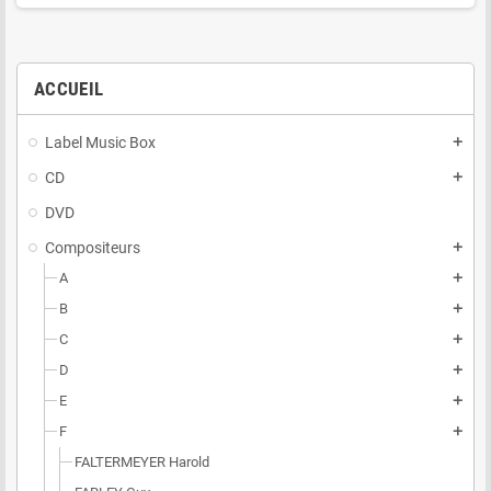
ACCUEIL
Label Music Box
add
CD
add
DVD
Compositeurs
add
A
add
B
add
C
add
D
add
E
add
F
add
FALTERMEYER Harold