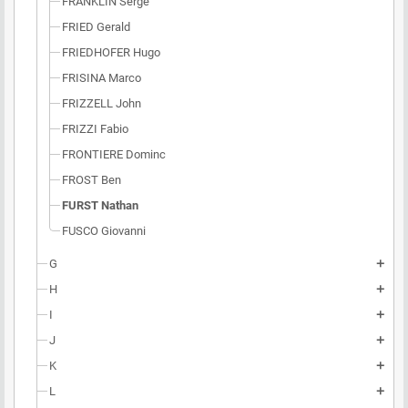
FRANKLIN Serge
FRIED Gerald
FRIEDHOFER Hugo
FRISINA Marco
FRIZZELL John
FRIZZI Fabio
FRONTIERE Dominc
FROST Ben
FURST Nathan
FUSCO Giovanni
G
add
H
add
I
add
J
add
K
add
L
add