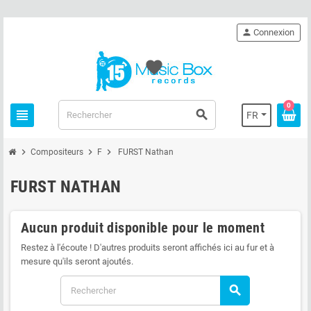
person
Connexion
favorite
0
view_headline
search
FR
chevron_right
chevron_right
chevron_right
Compositeurs
F
FURST Nathan
FURST NATHAN
Aucun produit disponible pour le moment
Restez à l'écoute ! D'autres produits seront affichés ici au fur et à
mesure qu'ils seront ajoutés.
search