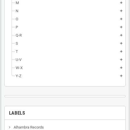
M
add
N
add
O
add
P
add
Q-R
add
S
add
T
add
U-V
add
W-X
add
Y-Z
add
LABELS
Alhambra Records