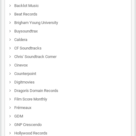
Backlot Music
Beat Records
Brigham Young University
Buysoundtrax
Caldera
CF Soundtracks
Chris' Soundtrack Corner
Cinevox
Counterpoint
Digitmovies
Dragon's Domain Records
Film Score Monthly
Frémeaux
GDM
GNP Crescendo
Hollywood Records