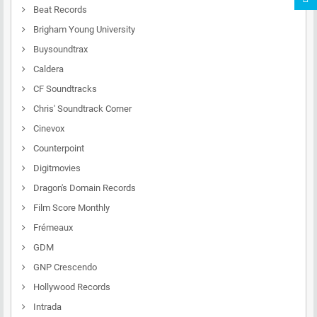
Beat Records
Brigham Young University
Buysoundtrax
Caldera
CF Soundtracks
Chris' Soundtrack Corner
Cinevox
Counterpoint
Digitmovies
Dragon's Domain Records
Film Score Monthly
Frémeaux
GDM
GNP Crescendo
Hollywood Records
Intrada