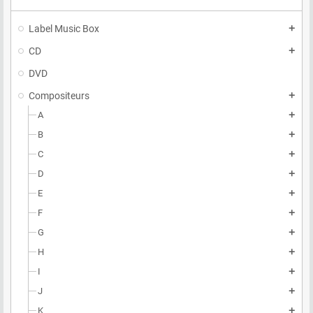
Label Music Box
add
CD
add
DVD
Compositeurs
add
A
add
B
add
C
add
D
add
E
add
F
add
G
add
H
add
I
add
J
add
K
add