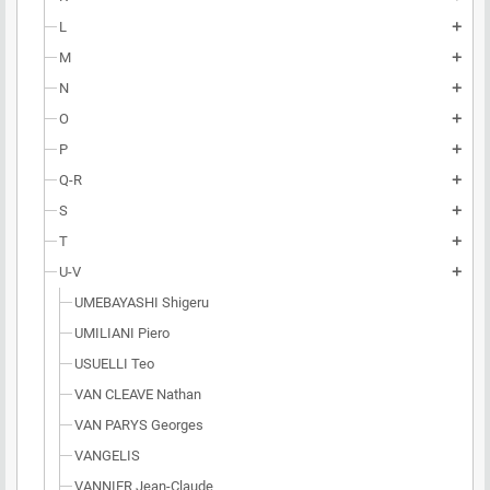
L
add
M
add
N
add
O
add
P
add
Q-R
add
S
add
T
add
U-V
add
UMEBAYASHI Shigeru
UMILIANI Piero
USUELLI Teo
VAN CLEAVE Nathan
VAN PARYS Georges
VANGELIS
VANNIER Jean-Claude