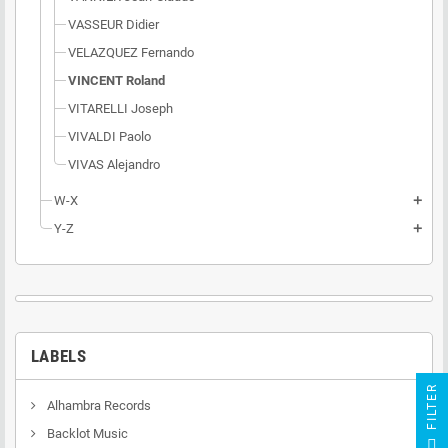
VASSEUR Didier
VELAZQUEZ Fernando
VINCENT Roland
VITARELLI Joseph
VIVALDI Paolo
VIVAS Alejandro
W-X
add
Y-Z
add
LABELS
R
Alhambra Records
Backlot Music
F
I
L
T
E