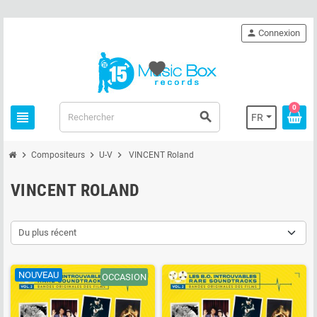
person
Connexion
favorite
0
view_headline
search
FR
chevron_right
chevron_right
chevron_right
Compositeurs
U-V
VINCENT Roland
VINCENT ROLAND
Du plus récent
NOUVEAU
OCCASION