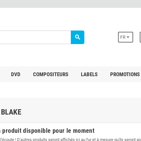
search
FR
DVD
COMPOSITEURS
LABELS
PROMOTIONS
 BLAKE
 produit disponible pour le moment
l'écoute ! D'autres produits seront affichés ici au fur et à mesure qu'ils seront aj