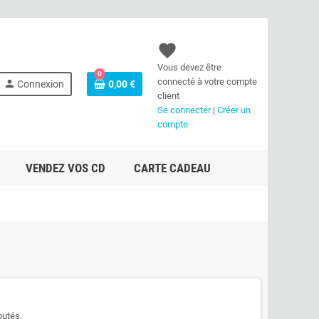
favorite
Vous devez être
0
connecté à votre compte
person
Connexion
0,00 €
client
Se connecter
|
Créer un
compte
VENDEZ VOS CD
CARTE CADEAU
outés.