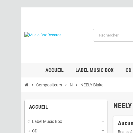
ACCUEIL
LABEL MUSIC BOX
CD
chevron_right
Compositeurs
chevron_right
N
chevron_right
NEELY Blake
NEELY
ACCUEIL
Label Music Box
add
Aucun
CD
add
Restez à 