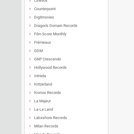
Cinevox
Counterpoint
Digitmovies
Dragon's Domain Records
Film Score Monthly
Frémeaux
GDM
GNP Crescendo
Hollywood Records
Intrada
Kritzerland
Kronos Records
La Majeur
La-La Land
Lakeshore Records
Milan Records