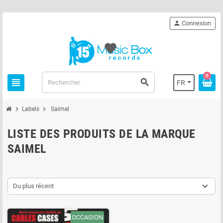
person
Connexion
favorite
0
view_headline
search
FR
chevron_right
chevron_right
Labels
Saimel
LISTE DES PRODUITS DE LA MARQUE
SAIMEL
Du plus récent
OCCASION