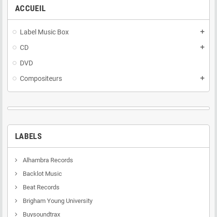
ACCUEIL
Label Music Box
add
CD
add
DVD
Compositeurs
add
LABELS
Alhambra Records
Backlot Music
Beat Records
Brigham Young University
Buysoundtrax