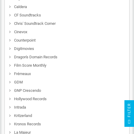
Caldera
CF Soundtracks
Chris' Soundtrack Corner
Cinevox
Counterpoint
Digitmovies
Dragon's Domain Records
Film Score Monthly
Frémeaux
GDM
GNP Crescendo
Hollywood Records
R
Intrada
Kritzerland
F
I
L
T
E
Kronos Records
La Majeur