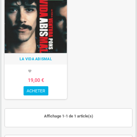
LA VIDA ABISMAL
favorite
19,00 €
ACHETER
Affichage 1-1 de 1 article(s)