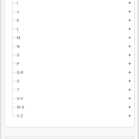
I
add
J
add
K
add
L
add
M
add
N
add
O
add
P
add
Q-R
add
S
add
T
add
U-V
add
W-X
add
Y-Z
add