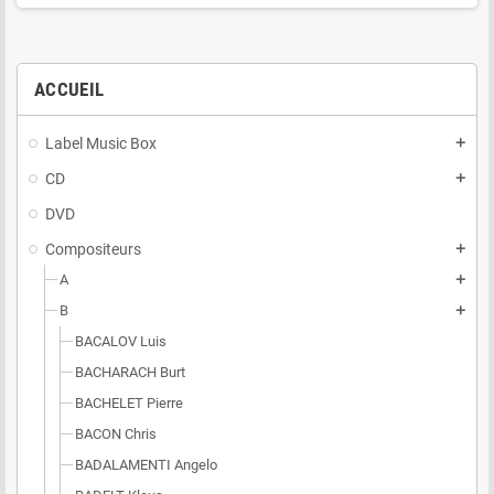
ACCUEIL
Label Music Box
add
CD
add
DVD
Compositeurs
add
A
add
B
add
BACALOV Luis
BACHARACH Burt
BACHELET Pierre
BACON Chris
BADALAMENTI Angelo