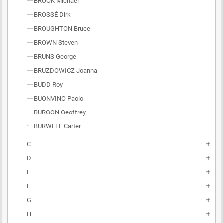
BROOK Michael
BROSSÉ Dirk
BROUGHTON Bruce
BROWN Steven
BRUNS George
BRUZDOWICZ Joanna
BUDD Roy
BUONVINO Paolo
BURGON Geoffrey
BURWELL Carter
C
add
D
add
E
add
F
add
G
add
H
add