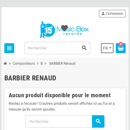
person
Connexion
favorite
0
view_headline
search
FR
chevron_right
chevron_right
chevron_right
Compositeurs
B
BARBIER Renaud
BARBIER RENAUD
Aucun produit disponible pour le moment
Restez à l'écoute ! D'autres produits seront affichés ici au fur et à
mesure qu'ils seront ajoutés.
search