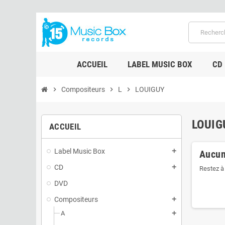
ACCUEIL
LABEL MUSIC BOX
CD
chevron_right
Compositeurs
chevron_right
L
chevron_right
LOUIGUY
LOUIG
ACCUEIL
Label Music Box
add
Aucun
CD
add
Restez à 
DVD
Compositeurs
add
A
add