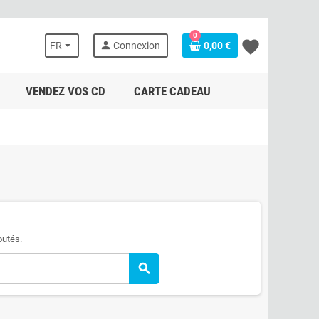
0
favorite
person
FR
Connexion
0,00 €
VENDEZ VOS CD
CARTE CADEAU
outés.
search