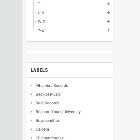
T
add
U-V
add
W-X
add
Y-Z
add
LABELS
Alhambra Records
Backlot Music
Beat Records
Brigham Young University
Buysoundtrax
Caldera
CF Soundtracks