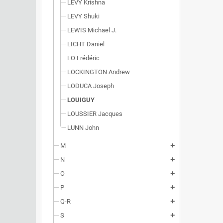
LEVY Krishna
LEVY Shuki
LEWIS Michael J.
LICHT Daniel
LO Frédéric
LOCKINGTON Andrew
LODUCA Joseph
LOUIGUY
LOUSSIER Jacques
LUNN John
M
add
N
add
O
add
P
add
Q-R
add
S
add