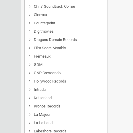
Chris' Soundtrack Corner
Cinevox
Counterpoint
Digitmovies
Dragon's Domain Records
Film Score Monthly
Frémeaux
GDM
GNP Crescendo
Hollywood Records
Intrada
Kritzerland
Kronos Records
La Majeur
La-La Land
Lakeshore Records