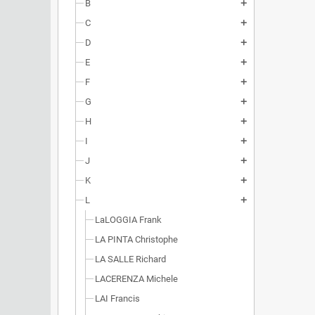
B
add
C
add
D
add
E
add
F
add
G
add
H
add
I
add
J
add
K
add
L
add
LaLOGGIA Frank
LA PINTA Christophe
LA SALLE Richard
LACERENZA Michele
LAI Francis