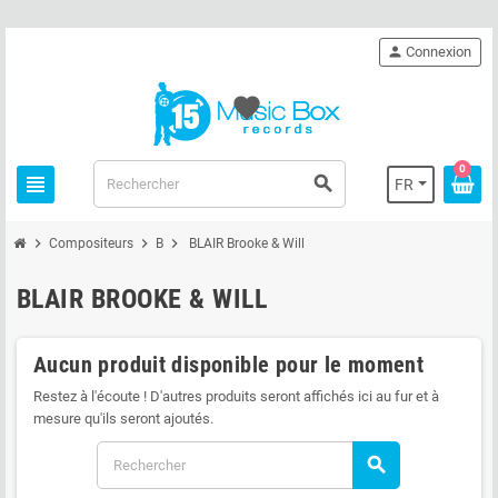
person
Connexion
favorite
0
view_headline
search
FR
chevron_right
chevron_right
chevron_right
Compositeurs
B
BLAIR Brooke & Will
BLAIR BROOKE & WILL
Aucun produit disponible pour le moment
Restez à l'écoute ! D'autres produits seront affichés ici au fur et à
mesure qu'ils seront ajoutés.
search