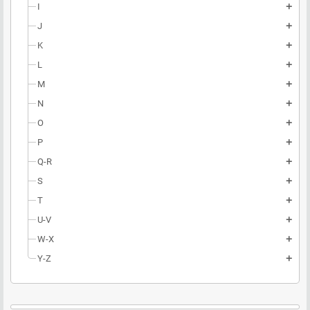
I
add
J
add
K
add
L
add
M
add
N
add
O
add
P
add
Q-R
add
S
add
T
add
U-V
add
W-X
add
Y-Z
add