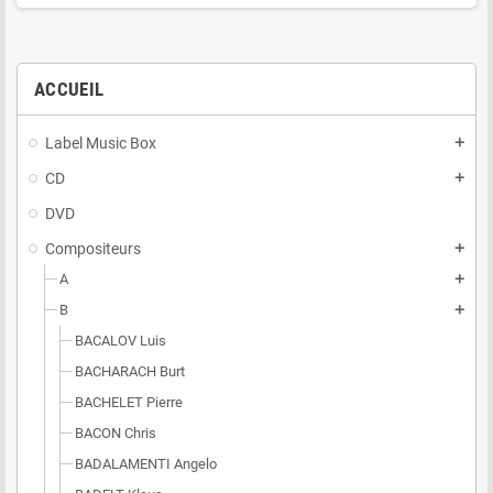
ACCUEIL
Label Music Box
add
CD
add
DVD
Compositeurs
add
A
add
B
add
BACALOV Luis
BACHARACH Burt
BACHELET Pierre
BACON Chris
BADALAMENTI Angelo