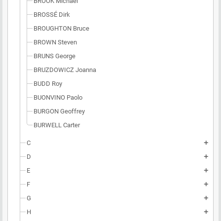
BROOK Michael
BROSSÉ Dirk
BROUGHTON Bruce
BROWN Steven
BRUNS George
BRUZDOWICZ Joanna
BUDD Roy
BUONVINO Paolo
BURGON Geoffrey
BURWELL Carter
C
add
D
add
E
add
F
add
G
add
H
add