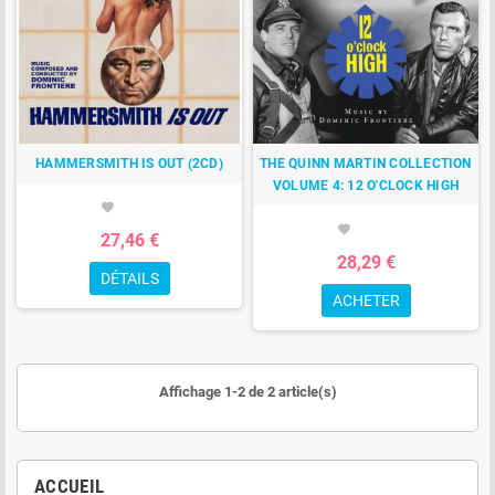
HAMMERSMITH IS OUT (2CD)
THE QUINN MARTIN COLLECTION
VOLUME 4: 12 O'CLOCK HIGH
favorite
favorite
27,46 €
28,29 €
DÉTAILS
ACHETER
Affichage 1-2 de 2 article(s)
ACCUEIL