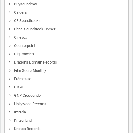
Buysoundtrax
Caldera
CF Soundtracks
Chris' Soundtrack Corner
Cinevox
Counterpoint
Digitmovies
Dragon's Domain Records
Film Score Monthly
Frémeaux
GDM
GNP Crescendo
Hollywood Records
Intrada
Kritzerland
Kronos Records