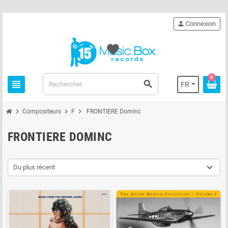
person
Connexion
favorite
0
view_headline
search
FR
chevron_right
chevron_right
chevron_right
Compositeurs
F
FRONTIERE Dominc
FRONTIERE DOMINC
Du plus récent