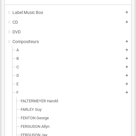
Label Music Box
add
CD
add
DVD
Compositeurs
add
A
add
B
add
C
add
D
add
E
add
F
add
FALTERMEYER Harold
FARLEY Guy
FENTON George
FERGUSON Allyn
FERGUSON Jay