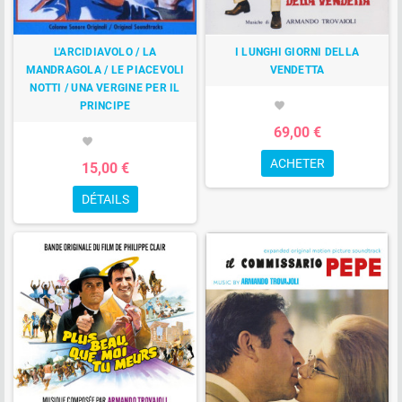
L'ARCIDIAVOLO / LA
I LUNGHI GIORNI DELLA
MANDRAGOLA / LE PIACEVOLI
VENDETTA
NOTTI / UNA VERGINE PER IL
PRINCIPE
favorite
69,00 €
favorite
ACHETER
15,00 €
DÉTAILS