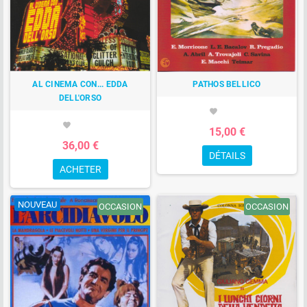
AL CINEMA CON... EDDA
PATHOS BELLICO
DELL'ORSO
favorite
favorite
15,00 €
36,00 €
DÉTAILS
ACHETER
NOUVEAU
OCCASION
OCCASION