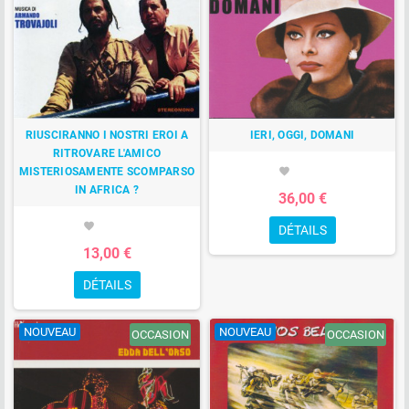
RIUSCIRANNO I NOSTRI EROI A
IERI, OGGI, DOMANI
RITROVARE L'AMICO
MISTERIOSAMENTE SCOMPARSO
favorite
IN AFRICA ?
36,00 €
favorite
DÉTAILS
13,00 €
DÉTAILS
NOUVEAU
NOUVEAU
OCCASION
OCCASION