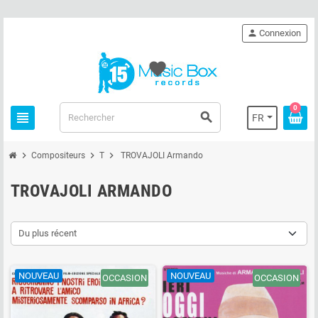
person
Connexion
favorite
0
view_headline
search
FR
chevron_right
chevron_right
chevron_right
Compositeurs
T
TROVAJOLI Armando
TROVAJOLI ARMANDO
Du plus récent
NOUVEAU
NOUVEAU
OCCASION
OCCASION