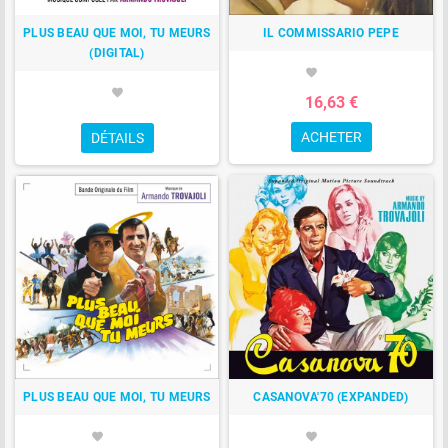
PLUS BEAU QUE MOI, TU MEURS
IL COMMISSARIO PEPE
(DIGITAL)
favorite
favorite
16,63 €
ACHETER
DÉTAILS
PLUS BEAU QUE MOI, TU MEURS
CASANOVA'70 (EXPANDED)
favorite
favorite