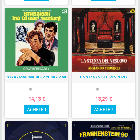
STRAZIAMI MA DI BACI SAZIAMI
LA STANZA DEL VESCOVO
favorite
favorite
14,13 €
13,29 €
ACHETER
ACHETER