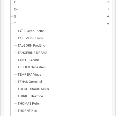
P
add
Q-R
add
S
add
T
add
TAÏEB Jean-Pierre
TAKEMITSU Toru
TALGORN Frédéric
TANGERINE DREAM
TAYLOR Adam
TELLIER Sébastien
TEMPERA Vince
TENAS Germinal
THEODORAKIS Mikis
THIRIET Béatrice
THOMAS Peter
THORNE Ken