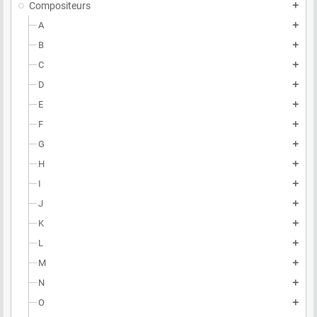
Compositeurs
add
A
add
B
add
C
add
D
add
E
add
F
add
G
add
H
add
I
add
J
add
K
add
L
add
M
add
N
add
O
add