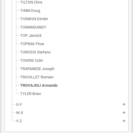
TILTON Chris
TIMM Doug
TIOMKIN Dimitri
TOMANDANDY
TOP Jannick
TOPRAK Pinar
TOROSSI Stefano
TOWNS Colin
TRAPANESE Joseph
TROUILLET Romain
TROVAJOLI Armando
TYLER Brian
U-V
add
W-X
add
Y-Z
add