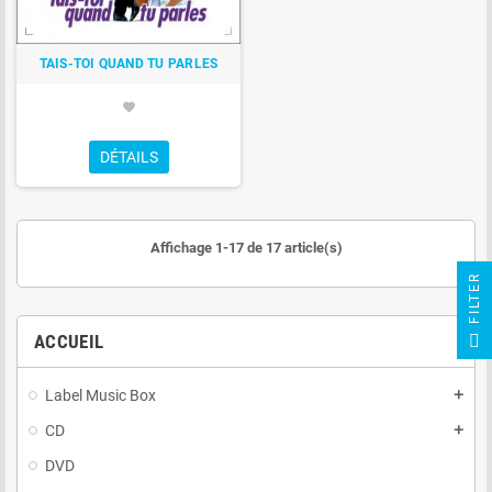
TAIS-TOI QUAND TU PARLES
favorite
DÉTAILS
Affichage 1-17 de 17 article(s)
R
F
I
L
T
E
ACCUEIL
Label Music Box
add
CD
add
DVD