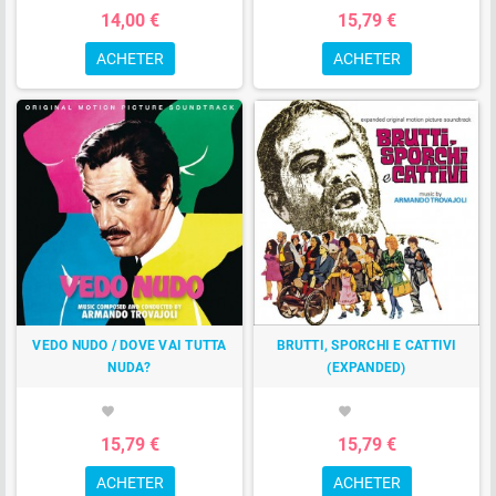
14,00 €
15,79 €
ACHETER
ACHETER
VEDO NUDO / DOVE VAI TUTTA
BRUTTI, SPORCHI E CATTIVI
NUDA?
(EXPANDED)
favorite
favorite
15,79 €
15,79 €
ACHETER
ACHETER