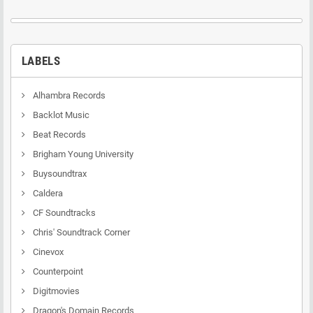
LABELS
Alhambra Records
Backlot Music
Beat Records
Brigham Young University
Buysoundtrax
Caldera
CF Soundtracks
Chris' Soundtrack Corner
Cinevox
Counterpoint
Digitmovies
Dragon's Domain Records