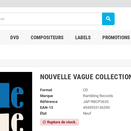
search
DVD
COMPOSITEURS
LABELS
PROMOTIONS
NOUVELLE VAGUE COLLECTIO
Format
CD
Marque
Rambling Records
Référence
JAP-RBCP3635
EAN-13
4545933136359
État
Neuf
Rupture de stock.
block