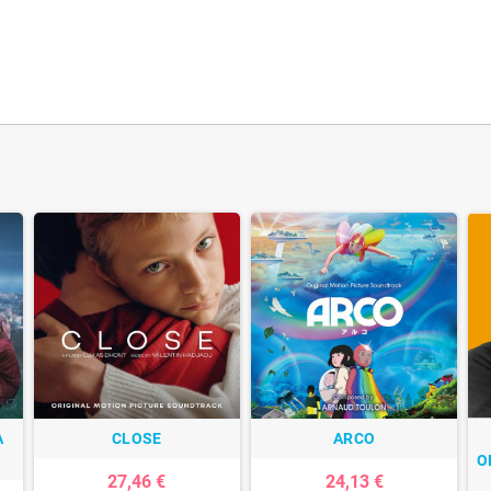
A
CLOSE
ARCO
O
27,46 €
24,13 €