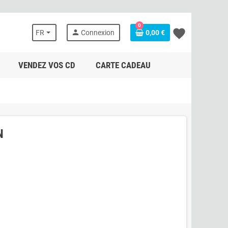
0
favorite
person
FR
Connexion
0,00 €
VENDEZ VOS CD
CARTE CADEAU
N