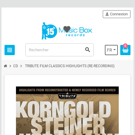
person
Connexion
favorite
0
view_headline
search
FR
chevron_right
chevron_right
CD
TRIBUTE FILM CLASSICS HIGHLIGHTS (RE-RECORDING)