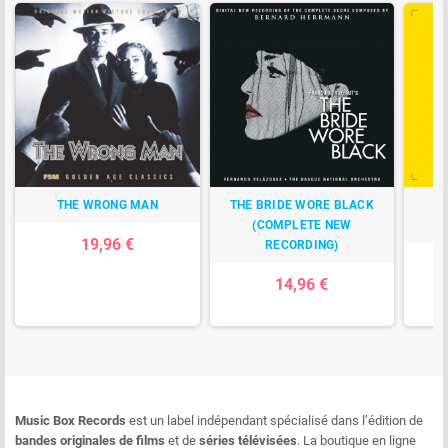
THE WRONG MAN
THE BRIDE WORE BLACK
OB
(COMPLETE NEW
19,96 €
RECORDING)
14,96 €
Music Box Records
est un label indépendant spécialisé dans l’édition de
bandes originales de films
et de
séries télévisées
. La boutique en ligne