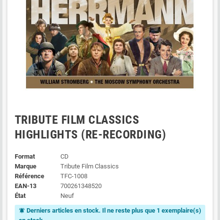
TRIBUTE FILM CLASSICS
HIGHLIGHTS (RE-RECORDING)
Format
CD
Marque
Tribute Film Classics
Référence
TFC-1008
EAN-13
700261348520
État
Neuf
Derniers articles en stock. Il ne reste plus que 1 exemplaire(s)
notifications_active