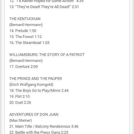
12. “I’d Rather Hoped for Some Action!” 4:39
13. “They’re Dead! They’re All Dead!” 2:31
THE KENTUCKIAN
(Bernard Herrmann)
14. Prelude 1:50
15. The Forest 1:12
16. The Steamboat 1:03
WILLIAMSBURG: THE STORY OF A PATRIOT
(Bernard Herrmann)
17. Overture 2:09
THE PRINCE AND THE PAUPER
(Erich Wolfgang Korngold)
18. The Boys Go to Play/Mirror 2:44
19. Flirt 2:10
20. Duel 2:26
ADVENTURES OF DON JUAN
(Max Steiner)
21. Main Title / Balcony Rendezvous 3:46
22. Battle with the Press Gang 2:25