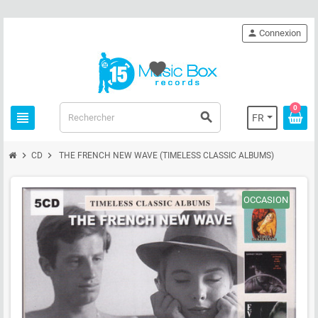
person
Connexion
favorite
0
view_headline
search
FR
chevron_right
chevron_right
CD
THE FRENCH NEW WAVE (TIMELESS CLASSIC ALBUMS)
OCCASION