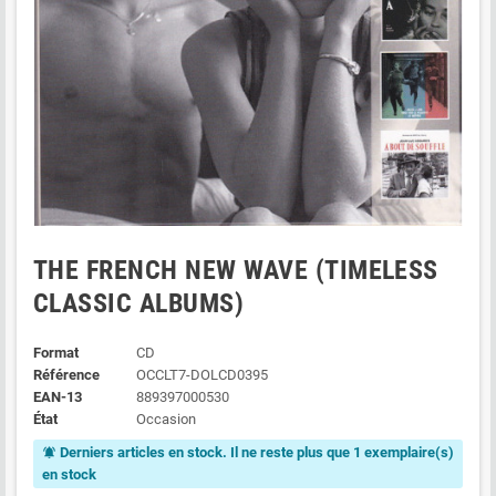
THE FRENCH NEW WAVE (TIMELESS
CLASSIC ALBUMS)
Format
CD
Référence
OCCLT7-DOLCD0395
EAN-13
889397000530
État
Occasion
Derniers articles en stock. Il ne reste plus que 1 exemplaire(s)
notifications_active
en stock