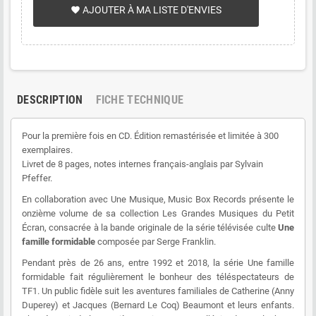
AJOUTER À MA LISTE D'ENVIES
favorite
2-10 La famille enquête
2-12 Mensonge et jalousie
2-13 Un rayon de soleil
DESCRIPTION
FICHE TECHNIQUE
2-18 Maléfices et jeteurs de sorts
Pour la première fois en CD. Édition remastérisée et limitée à 300
2-24 Vers de nouvelles aventures
exemplaires.
Livret de 8 pages, notes internes français-anglais par Sylvain
2-30 Ainsi va la vie
Pfeffer.
En collaboration avec Une Musique, Music Box Records présente le
onzième volume de sa collection Les Grandes Musiques du Petit
Écran, consacrée à la bande originale de la série télévisée culte
Une
famille formidable
composée par Serge Franklin.
Pendant près de 26 ans, entre 1992 et 2018, la série Une famille
formidable fait régulièrement le bonheur des téléspectateurs de
TF1. Un public fidèle suit les aventures familiales de Catherine (Anny
Duperey) et Jacques (Bernard Le Coq) Beaumont et leurs enfants.