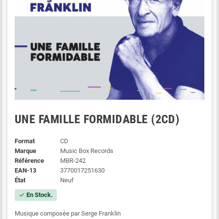
UNE FAMILLE FORMIDABLE (2CD)
Format
CD
Marque
Music Box Records
Référence
MBR-242
EAN-13
3770017251630
État
Neuf
En Stock.
check
Musique composée par Serge Franklin