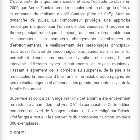
C’est à partir de la quatrième saison, et avec l’épisode Le clash, en
2000, que Serge Franklin prend musicalement en charge la série, à
la demande du réalisateur Joël Santoni (
Sam et Sally
,
Mort un
dimanche de pluie
). Le compositeur privilégie une approche
mélodique marquée pour l’ensemble des épisodes. Il propose un
thème principal mélodique et enjoué, facilement mémorisable pour
le spectateur. Les nombreux changements d’ambiances et
d’environnements, le vieillissement des personnages principaux,
mais aussi l’arrivée de personnages plus jeunes dans la série, lui
permettent d’écrire une musique diversifiée et colorée, faisant
intervenir différents types d’instruments et styles musicaux.
Passant allègrement de la comédie au suspense, de la joie à la
mélancolie, la musique d’Une famille formidable accompagne, de
ses mélodies légères et aériennes, les grands moments de vie de la
famille Beaumont.
Supervisé et conçu par Serge Franklin, cet album a été entièrement
remastérisé à partir des archives DAT du compositeur. Cette édition
comprend un livret de 8 pages incluant un texte rédigé par Sylvain
Pfeffer qui a recueilli les souvenirs du compositeur. Édition limitée à
300 exemplaires.
DISQUE 1 :