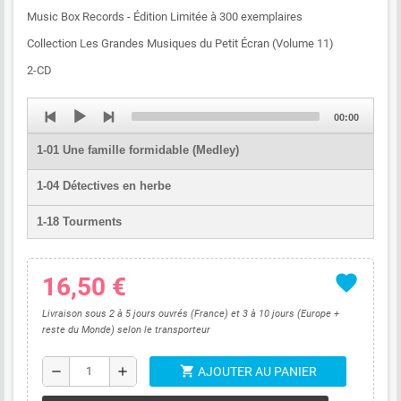
Music Box Records - Édition Limitée à 300 exemplaires
Collection Les Grandes Musiques du Petit Écran (Volume 11)
2-CD
Audio
Total
00:00
Player
duration
1-01 Une famille formidable (Medley)
1-04 Détectives en herbe
1-18 Tourments
1-24 Rendez-vous sur le port
favorite
16,50 €
1-26 Un album photos
Livraison sous 2 à 5 jours ouvrés (France) et 3 à 10 jours (Europe +
1-28 Chasser le doute
reste du Monde) selon le transporteur
1-29 L'éventail à soucis
shopping_cart
remove
add
AJOUTER AU PANIER
2-02 Réunion de famille