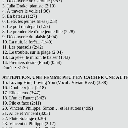
2. Découverte de Caroline (3:57)
3. Julia Drake, pianiste (2:10)
4. À travers le voile (1:36)
5. En bateau (1:27)
6. L'été, les jeunes filles (1:53)
7. Le port du départ (1:57)
8. Le premier été d'une jeune fille (2:28)
9. Découverte du plaisir (4:04)
10. La nuit, la forêt... (1:40)
11. Les parasols (2:42)
12. Le trouble, sur la plage (2:04)
13. La jetée, le miroir, le baiser (1:43)
14. Premiers désirs (Final) (0:54)
Durée • 31:36
ATTENTION, UNE FEMME PEUT EN CACHER UNE AUTR
15. Loving Him, Loving You (Vocal : Vivian Reed) (3:38)
16. Double « je » (2:18)
17. Elle et eux (3:47)
18. L'un et l'autre (3:42)
19. Pile et face (2:41)
20. Vincent, Philippe, Simon… et les autres (4:09)
21. Alice et Vincent (3:03)
22. Flûte Solange (0:30)
23. Vincent et Philippe (2:17)