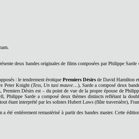
nham.
ésente deux bandes originales de films composées par Philippe Sarde
opposés : le tendrement érotique
Premiers Désirs
de David Hamilton e
re Peter Knight (
Tess
,
Un taxi mauve
…), Sarde a composé deux bandes o
s, Premiers Désirs est – du point de vue de la propre épouse de Phili
 Philippe Sarde a composé deux thèmes distincts reflétant la double 
e tout étant interprété par les solistes Hubert Laws (flûte traversière),
a été entièrement remastérisé à partir des bandes master. Cette éditio