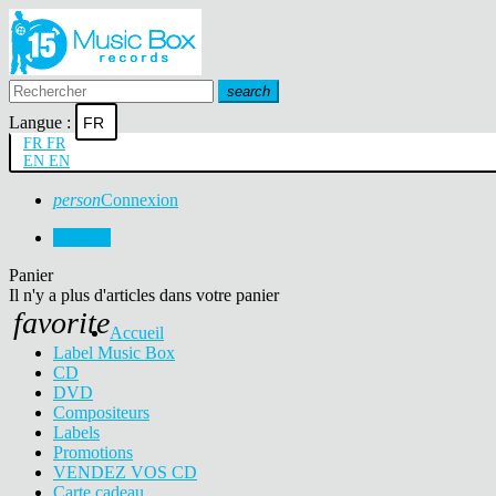
search
Langue :
FR
FR
FR
EN
EN
person
Connexion
0
0,00 €
Panier
Il n'y a plus d'articles dans votre panier
favorite
Accueil
Label Music Box
CD
DVD
Compositeurs
Labels
Promotions
VENDEZ VOS CD
Carte cadeau