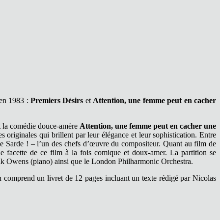
 en 1983 :
Premiers Désirs
et
Attention, une femme peut en cacher
t la comédie douce-amère
Attention, une femme peut en cacher une
riginales qui brillent par leur élégance et leur sophistication. Entre
ppe Sarde ! – l’un des chefs d’œuvre du compositeur. Quant au film de
facette de ce film à la fois comique et doux-amer. La partition se
 Frank Owens (piano) ainsi que le London Philharmonic Orchestra.
n comprend un livret de 12 pages incluant un texte rédigé par Nicolas