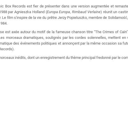
ic Box Records est fier de présenter dans une version augmentée et remaster
 1988 par Agnieszka Holland (
Europa Europa
,
Rimbaud Verlaine
) réunit un casti
Le film s'inspire de la vie du prêtre Jerzy Popieluszko, membre de Solidarność,
1984.
e est axée autour du motif de la fameuse chanson titre "The Crimes of Caïn" i
Les morceaux dramatiques, soulignés par les cordes solennelles, mettent en va
atique des événements politiques et annonçent par la même occasion sa future 
Records).
morceaux inédits, dont un enregistrement du thème principal fredonné par le comp