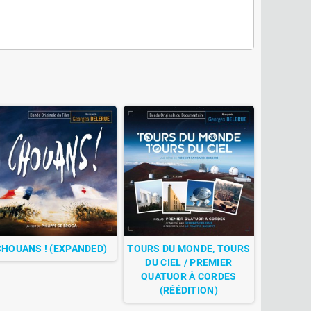
CHOUANS ! (EXPANDED)
TOURS DU MONDE, TOURS
DU CIEL / PREMIER
QUATUOR À CORDES
(RÉÉDITION)