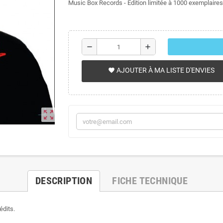
Music Box Records - Édition limitée à 1000 exemplaires
remove
add
AJOUTER À MA LISTE D'ENVIES
favorite
zoom_out_map
DESCRIPTION
FICHE TECHNIQUE
édits.