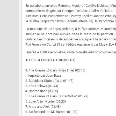
En collaboration avec Ramona Music et Colette Delerue, Mus
composée et dirigée par Georges Delerue. Le film réalisé en
Tim Roth, Pete Postlethwaite Timothy Spall et Joanne Whalley. 
la Służba Bezpieczeństwa (Sécurité intérieure), le 19 octobre 
La musique de Georges Delerue, à la fois sombre et lumineus
suspense ne sont pas oubliés dans le reste de la partition. 
guitare. Les morceaux de suspense soulignent la tension dram
The House on Carroll Street
(éditée également par Music Box 
Limitée à 1000 exemplaires, cette nouvelle édition propose 6 
TO KILL A PRIEST (LE COMPLOT)
1. The Crimes of Cain (Main Title) (02:46)
Interprété par Joan Baez
2. Suicide or State of War (01:47)
3. The Gallows (01:44)
4. Confession* (00:55)
5. The Crimes of Cain (Guitar Solo)* (01:22)
6. Love After Murder (01:23)
7. Anna and Alek (01:48)
8. Stefan and the Militiamen (01:20)