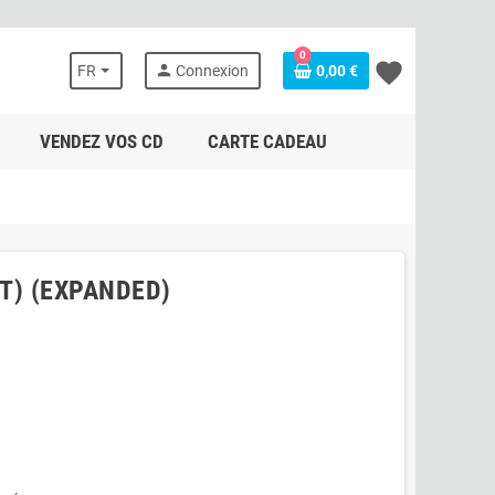
0
favorite
person
FR
Connexion
0,00 €
VENDEZ VOS CD
CARTE CADEAU
OT) (EXPANDED)