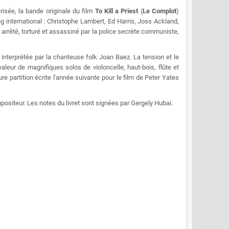
isée, la bande originale du film
To Kill a Priest
(
Le Complot
)
ng international : Christophe Lambert, Ed Harris, Joss Ackland,
 arrêté, torturé et assassiné par la police secrète communiste,
nterprétée par la chanteuse folk Joan Baez. La tension et le
leur de magnifiques solos de violoncelle, haut-bois, flûte et
partition écrite l'année suivante pour le film de Peter Yates
ositeur. Les notes du livret sont signées par Gergely Hubai.