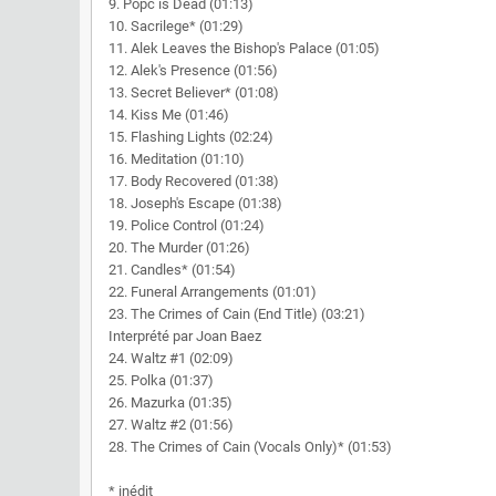
9. Popc is Dead (01:13)
10. Sacrilege* (01:29)
11. Alek Leaves the Bishop's Palace (01:05)
12. Alek's Presence (01:56)
13. Secret Believer* (01:08)
14. Kiss Me (01:46)
15. Flashing Lights (02:24)
16. Meditation (01:10)
17. Body Recovered (01:38)
18. Joseph's Escape (01:38)
19. Police Control (01:24)
20. The Murder (01:26)
21. Candles* (01:54)
22. Funeral Arrangements (01:01)
23. The Crimes of Cain (End Title) (03:21)
Interprété par Joan Baez
24. Waltz #1 (02:09)
25. Polka (01:37)
26. Mazurka (01:35)
27. Waltz #2 (01:56)
28. The Crimes of Cain (Vocals Only)* (01:53)
* inédit