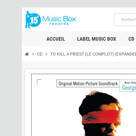
ACCUEIL
LABEL MUSIC BOX
CD
chevron_right
CD
chevron_right
TO KILL A PRIEST (LE COMPLOT) (EXPANDE