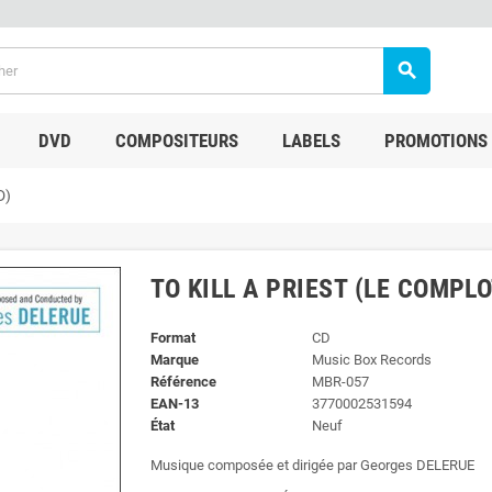
search
DVD
COMPOSITEURS
LABELS
PROMOTIONS
D)
TO KILL A PRIEST (LE COMPL
Format
CD
Marque
Music Box Records
Référence
MBR-057
EAN-13
3770002531594
État
Neuf
Musique composée et dirigée par Georges DELERUE