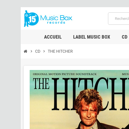
ACCUEIL
LABEL MUSIC BOX
CD
chevron_right
CD
chevron_right
THE HITCHER