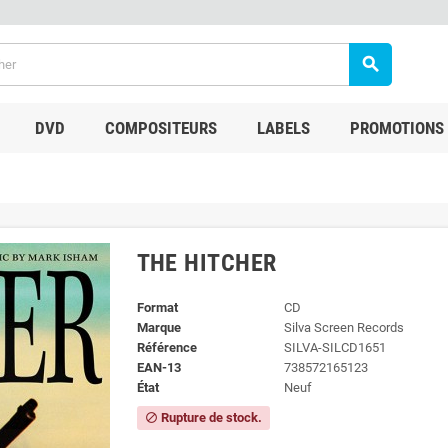
search
DVD
COMPOSITEURS
LABELS
PROMOTIONS
THE HITCHER
Format
CD
Marque
Silva Screen Records
Référence
SILVA-SILCD1651
EAN-13
738572165123
État
Neuf
Rupture de stock.
block