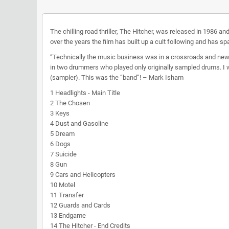
The chilling road thriller, The Hitcher, was released in 1986 a
over the years the film has built up a cult following and has 
“Technically the music business was in a crossroads and new 
in two drummers who played only originally sampled drums. I w
(sampler). This was the “band”! – Mark Isham
1 Headlights - Main Title
2 The Chosen
3 Keys
4 Dust and Gasoline
5 Dream
6 Dogs
7 Suicide
8 Gun
9 Cars and Helicopters
10 Motel
11 Transfer
12 Guards and Cards
13 Endgame
14 The Hitcher - End Credits