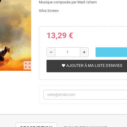
Musique composée par Mark Isham
Silva Screen
13,29 €
remove
add
zoom_out_map
AJOUTER À MA LISTE D'ENVIES
favorite