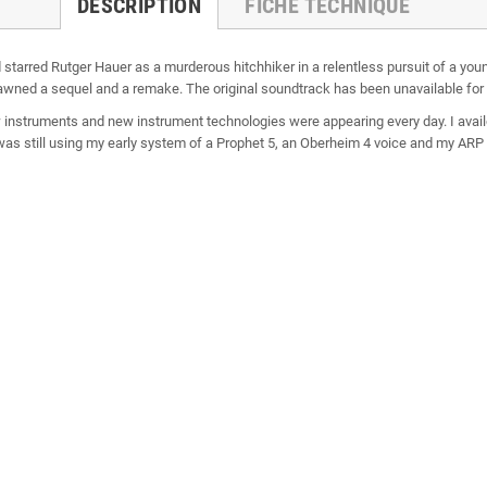
DESCRIPTION
FICHE TECHNIQUE
nd starred Rutger Hauer as a murderous hitchhiker in a relentless pursuit of a you
spawned a sequel and a remake. The original soundtrack has been unavailable for 
instruments and new instrument technologies were appearing every day. I avail
as still using my early system of a Prophet 5, an Oberheim 4 voice and my ARP 