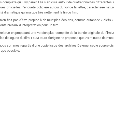
mplexe qu’il n’y paraît. Elle s’articule autour de quatre tonalités différentes, re
s officielles; l’enquête policière autour du vol de la lettre, caractérisée nat
lité dramatique qui marque très nettement la fin du film.
n’en finit pas d’être propice à de multiples écoutes, comme autant de « clefs 
rents niveaux d’interprétation pour un film.
Delerue en proposant une version plus complète de la bande originale du film
L
es dialogues du film. Le 33 tours d’origine ne proposait que 24 minutes de musiq
nous sommes repartis d’une copie issue des archives Delerue, seule source dispo
 que possible.