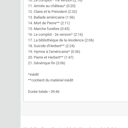
10. Le complot - 1re version (2:16)
11. Arrivée au château* (0:20)
12. Claire et le Président (2:32)
13. Ballade américaine (1:56)
14. Mort de Pierre** (2:11)
15. Marche funèbre (0:45)
16. Le complot - 2e version* (2:16)
17. La bibliothèque de la résidence (2:06)
18. Suicide d'Herbert** (2:24)
19. Hymne à l'américaine* (0:36)
20. Pierre et Herbert** (1:47)
21. Générique fin (3:06)
*inédit
**contient du matériel inédit
Durée totale • 39:46