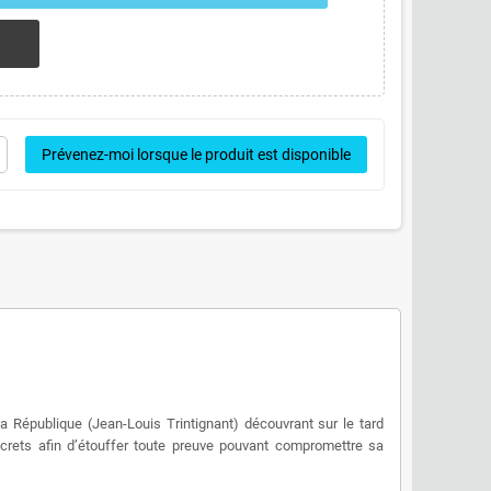
Prévenez-moi lorsque le produit est disponible
la République (Jean-Louis Trintignant) découvrant sur le tard
ecrets afin d’étouffer toute preuve pouvant compromettre sa