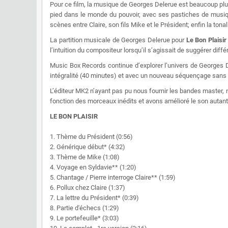
Pour ce film, la musique de Georges Delerue est beaucoup plus co
pied dans le monde du pouvoir, avec ses pastiches de musique
scènes entre Claire, son fils Mike et le Président; enfin la tona
La partition musicale de Georges Delerue pour
Le Bon Plaisir
l’intuition du compositeur lorsqu’il s’agissait de suggérer diffé
Music Box Records continue d’explorer l’univers de Georges 
intégralité (40 minutes) et avec un nouveau séquençage sans l
L’éditeur MK2 n’ayant pas pu nous fournir les bandes master, 
fonction des morceaux inédits et avons amélioré le son autant
LE BON PLAISIR
1. Thème du Président (0:56)
2. Générique début* (4:32)
3. Thème de Mike (1:08)
4. Voyage en Syldavie** (1:20)
5. Chantage / Pierre interroge Claire** (1:59)
6. Pollux chez Claire (1:37)
7. La lettre du Président* (0:39)
8. Partie d'échecs (1:29)
9. Le portefeuille* (3:03)