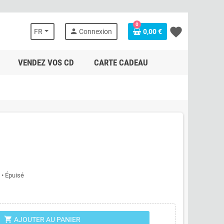
0
favorite
person
FR
Connexion
0,00 €
VENDEZ VOS CD
CARTE CADEAU
 • Épuisé
shopping_cart
AJOUTER AU PANIER