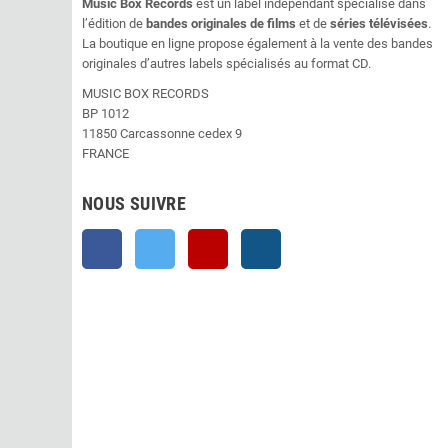
Music Box Records
est un label indépendant spécialisé dans
l’édition de
bandes originales de films
et de
séries télévisées
.
La boutique en ligne propose également à la vente des bandes
originales d’autres labels spécialisés au format CD.
MUSIC BOX RECORDS
BP 1012
11850 Carcassonne cedex 9
FRANCE
NOUS SUIVRE
Facebook
Twitter
YouTube
Instagram