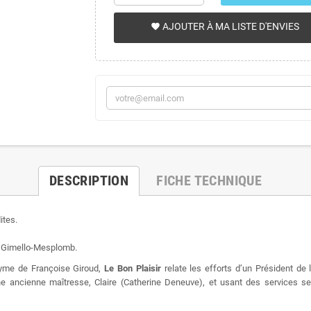
AJOUTER À MA LISTE D'ENVIES
favorite
DESCRIPTION
FICHE TECHNIQUE
ites.
ic Gimello-Mesplomb.
nyme de Françoise Giroud,
Le Bon Plaisir
relate les efforts d’un Président de 
 une ancienne maîtresse, Claire (Catherine Deneuve), et usant des services s