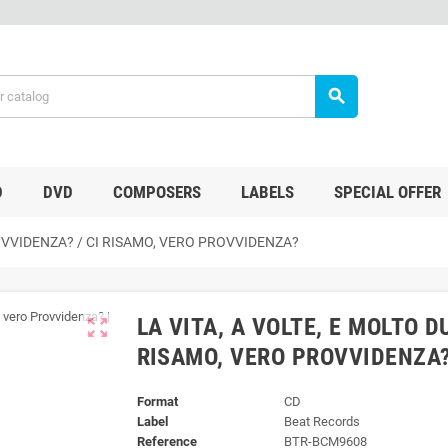
search
D
DVD
COMPOSERS
LABELS
SPECIAL OFFER
ROVVIDENZA? / CI RISAMO, VERO PROVVIDENZA?
LA VITA, A VOLTE, E MOLTO D
zoom_out_map
RISAMO, VERO PROVVIDENZA
Format
CD
Label
Beat Records
Reference
BTR-BCM9608