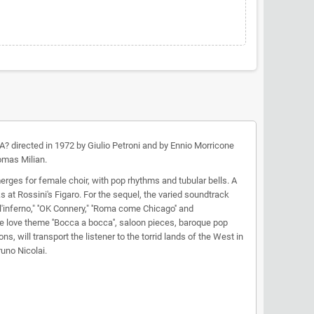
 directed in 1972 by Giulio Petroni and by Ennio Morricone
omas Milian.
merges for female choir, with pop rhythms and tubular bells. A
 at Rossini's Figaro. For the sequel, the varied soundtrack
'inferno," ''OK Connery," ''Roma come Chicago'' and
e love theme ''Bocca a bocca'', saloon pieces, baroque pop
 will transport the listener to the torrid lands of the West in
uno Nicolai.