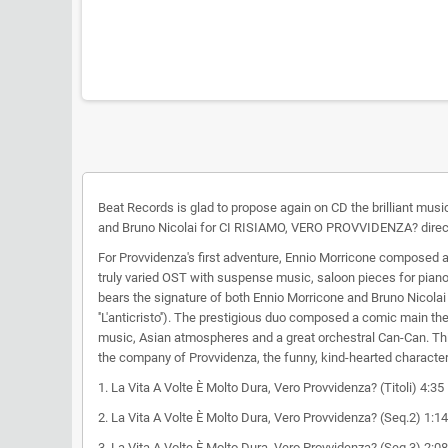
Beat Records is glad to propose again on CD the brilliant m
and Bruno Nicolai for CI RISIAMO, VERO PROVVIDENZA? directe
For Provvidenza's first adventure, Ennio Morricone composed a c
truly varied OST with suspense music, saloon pieces for piano,
bears the signature of both Ennio Morricone and Bruno Nicolai (
''L'anticristo''). The prestigious duo composed a comic main t
music, Asian atmospheres and a great orchestral Can-Can. This l
the company of Provvidenza, the funny, kind-hearted charact
1. La Vita A Volte È Molto Dura, Vero Provvidenza? (Titoli) 4:35
2. La Vita A Volte È Molto Dura, Vero Provvidenza? (Seq.2) 1:14
3. La Vita A Volte È Molto Dura, Vero Provvidenza? (Seq.3) 2:08