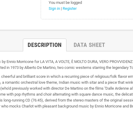
You must be logged
Sign in
|
Register
DESCRIPTION
DATA SHEET
usic by Ennio Morricone for LA VITA, A VOLTE, È MOLTO DURA, VERO PROVVIDENZA?
d in 1973 by Alberto De Martino, two comic westerns starring the legendary T
heerful and brilliant score in which a recurring piece of religious/folk flavor e
 a romantic orchestral love theme, Indian music with sitar and a piece that winks
who'd previously worked with director De Martino on the films ''Dalle Ardenne all
heme with pop rhythms and choir alternating with square dance music, the delicat
ong-running CD (76:45), derived from the stereo masters of the original sessions,
er who mocks Charlot with pleasant background music by Ennio Morricone and Br