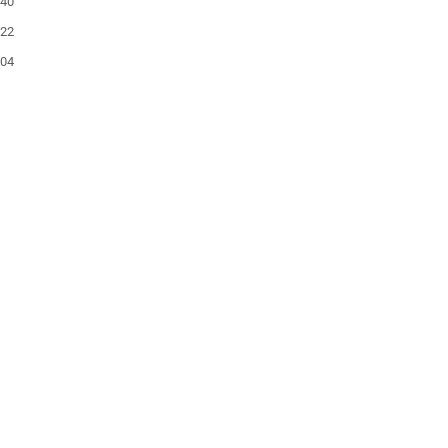
:40
:22
:04