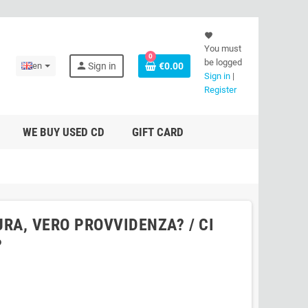
favorite
You must
0
be logged
person
en
Sign in
€0.00
Sign in
|
Register
WE BUY USED CD
GIFT CARD
URA, VERO PROVVIDENZA? / CI
?