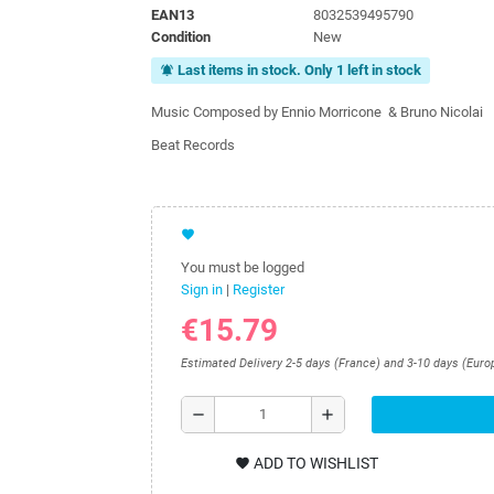
EAN13
8032539495790
Condition
New
Last items in stock. Only 1 left in stock
notifications_active
Music Composed by Ennio Morricone & Bruno Nicolai
Beat Records
favorite
You must be logged
Sign in
|
Register
€15.79
Estimated Delivery 2-5 days (France) and 3-10 days (Euro
remove
add
ADD TO WISHLIST
favorite