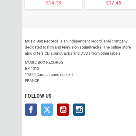
€14.13
€17.46
Music Box Records
is an independent record label company
dedicated to
film
and
television soundtracks
. The online store
also offers CD soundtracks and DVDs from other labels.
MUSIC BOX RECORDS
BP 1012
11850 Carcassonne cedex 9
FRANCE
FOLLOW US
Facebook
Twitter
YouTube
Instagram