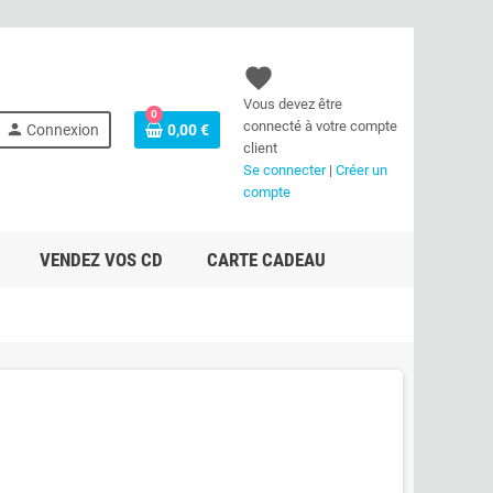
favorite
Vous devez être
0
connecté à votre compte
person
Connexion
0,00 €
client
Se connecter
|
Créer un
compte
VENDEZ VOS CD
CARTE CADEAU