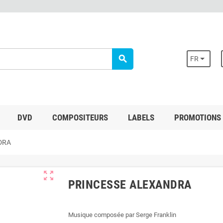
search
FR
DVD
COMPOSITEURS
LABELS
PROMOTIONS
DRA
zoom_out_map
PRINCESSE ALEXANDRA
Musique composée par Serge Franklin