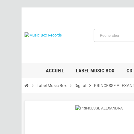
ACCUEIL
LABEL MUSIC BOX
CD
chevron_right
Label Music Box
chevron_right
Digital
chevron_right
PRINCESSE ALEXAN