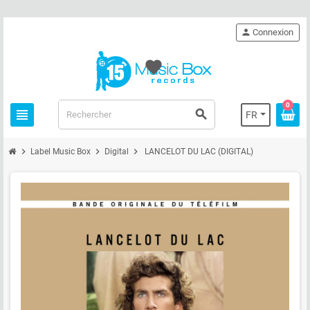
person
Connexion
favorite
0
view_headline
search
FR
chevron_right
chevron_right
chevron_right
Label Music Box
Digital
LANCELOT DU LAC (DIGITAL)