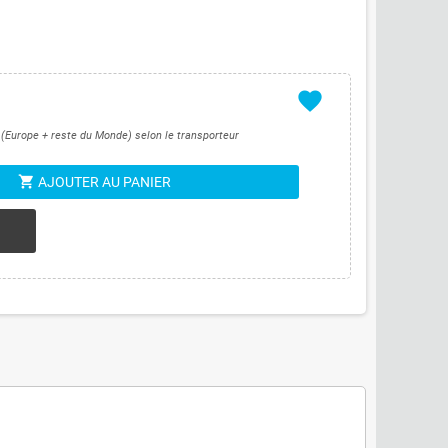
favorite
s (Europe + reste du Monde) selon le transporteur
shopping_cart
AJOUTER AU PANIER