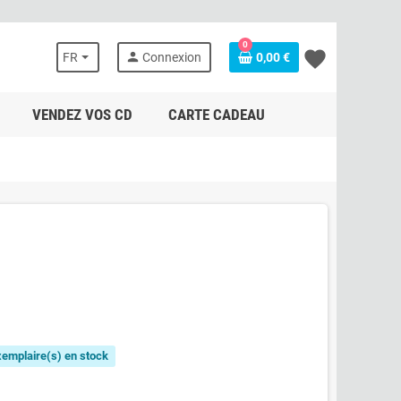
0
favorite
person
FR
Connexion
0,00 €
VENDEZ VOS CD
CARTE CADEAU
exemplaire(s) en stock