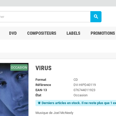
search
DVD
COMPOSITEURS
LABELS
PROMOTIONS
VIRUS
OCCASION
Format
CD
Référence
DV-HIPD40119
EAN-13
076744011923
État
Occasion
Derniers articles en stock. Il ne reste plus que 1 
notifications_active
Musique de Joel McNeely