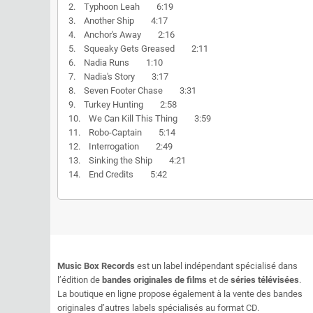
2. Typhoon Leah 6:19
3. Another Ship 4:17
4. Anchor's Away 2:16
5. Squeaky Gets Greased 2:11
6. Nadia Runs 1:10
7. Nadia's Story 3:17
8. Seven Footer Chase 3:31
9. Turkey Hunting 2:58
10. We Can Kill This Thing 3:59
11. Robo-Captain 5:14
12. Interrogation 2:49
13. Sinking the Ship 4:21
14. End Credits 5:42
Music Box Records
est un label indépendant spécialisé dans
l’édition de
bandes originales de films
et de
séries télévisées
.
La boutique en ligne propose également à la vente des bandes
originales d’autres labels spécialisés au format CD.