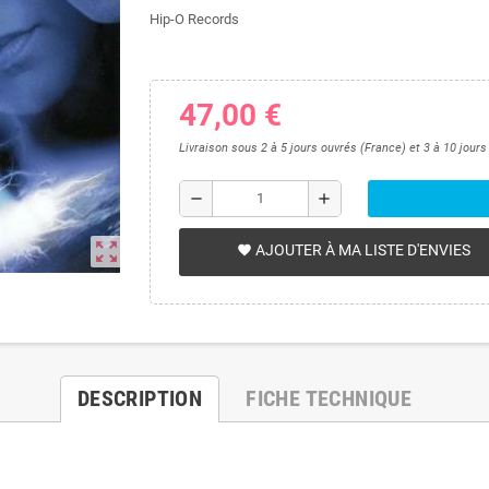
Hip-O Records
47,00 €
Livraison sous 2 à 5 jours ouvrés (France) et 3 à 10 jour
remove
add
zoom_out_map
AJOUTER À MA LISTE D'ENVIES
favorite
DESCRIPTION
FICHE TECHNIQUE